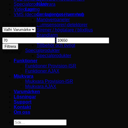
Specialprodukter
Hårdvara
Videolagring
Larm
VMS (decoder, lagringsserver mm)
Centralenhet / larm-hub
Manöverpaneler
Filtrera efter attribut
Larmsensorer/-detektorer
Sirener / högtalare / blixtljus
Filtrera efter pris
Brandlarm
Min
Max
Larmknapp / kontroll
pris
pris
Tillbehör och övrigt
Filtrera
Specialprodukter
Varukorg
Specialprodukter
Funktioner
Funktioner Provision-ISR
Funktioner AJAX
Mjukvara
Mjukvara Provision-ISR
Mjukvara AJAX
Varumärken
Lösningar
Support
Kontakt
Om oss
Sök
efter: