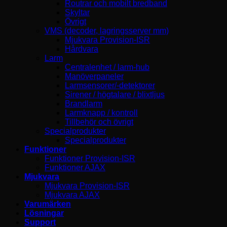
Routrar och mobilt bredband
Skyltar
Övrigt
VMS (decoder, lagringsserver mm)
Mjukvara Provision-ISR
Hårdvara
Larm
Centralenhet / larm-hub
Manöverpaneler
Larmsensorer/-detektorer
Sirener / högtalare / blixtljus
Brandlarm
Larmknapp / kontroll
Tillbehör och övrigt
Specialprodukter
Specialprodukter
Funktioner
Funktioner Provision-ISR
Funktioner AJAX
Mjukvara
Mjukvara Provision-ISR
Mjukvara AJAX
Varumärken
Lösningar
Support