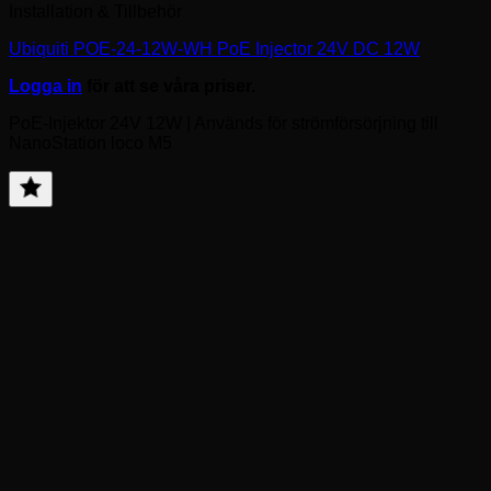
Installation & Tillbehör
Ubiquiti POE-24-12W-WH PoE Injector 24V DC 12W
Logga in
för att se våra priser.
PoE-Injektor 24V 12W | Används för strömförsörjning till
NanoStation loco M5
Lägg
till
favorit