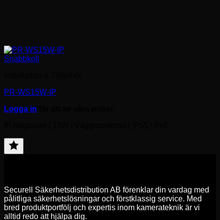
Snabbkoll
Installation & Tillbehör
PR-WS15W-IP
Logga in
för att se våra priser.
IP-högtalare | 15W | Väggmonterad | IP55 | PoE
Lägg
till
favorit
Securell Säkerhetsdistribution AB förenklar din vardag med
pålitliga säkerhetslösningar och förstklassig service. Med
bred produktportfölj och expertis inom kamerateknik är vi
alltid redo att hjälpa dig.