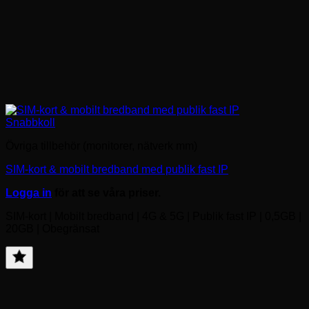
Snabbkoll
Övriga tillbehör (monitorer, nätverk mm)
SIM-kort & mobilt bredband med publik fast IP
Logga in
för att se våra priser.
SIM-kort | Mobilt bredband | 4G & 5G | Publik fast IP | 0,5GB |
20GB | Obegränsat
Den
här
Lägg
produkten
till
har
favorit
flera