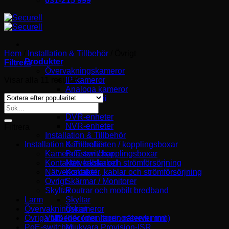
031-215 999
Hem
/
Installation & Tillbehör
/
Övrigt
Produkter
Filtrera
Övervakningskameror
Sortera
Visar alla 11 resultat
IP-kameror
efter
Analoga kameror
popularitet
Porttelefoni
Sök
Videolagring
efter:
DVR-enheter
NVR-enheter
Filtrera
Installation & Tillbehör
Installation & Tillbehör
Kamerafästen / kopplingsboxar
Kamerafästen / kopplingsboxar
PoE-switchar
Kontakter, kablar och strömförsörjning
Nätverkskabel
Nätverkskabel
Kontakter, kablar och strömförsörjning
Övrigt
Skärmar / Monitorer
Skyltar
Routrar och mobilt bredband
Larm
Skyltar
Övervakningskameror
Övrigt
Övriga tillbehör (monitorer, nätverk mm)
VMS (decoder, lagringsserver mm)
PoE-switchar
Mjukvara Provision-ISR