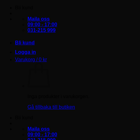
Skip
Bli kund
to
content
Maila oss
09:00 - 17:00
031-215 999
Bli kund
Logga in
Varukorg /
0
kr
Inga produkter i varukorgen.
Gå tillbaka till butiken
Bli kund
Maila oss
09:00 - 17:00