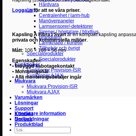
Hårdvara
Larm
Logga in
för att se våra priser.
Centralenhet / larm-hub
Manöverpaneler
Larmsensorer/-detektorer
Sirener / högtalare / blixtljus
Kapsling A Fibra i Svart
är en kompakt kapsling anpassa
Brandlarm
privata och kommersiella miljöer
.
Larmknapp / kontroll
Tillbehör och övrigt
Mått:
106 × 168 × 56 mm
Specialprodukter
Specialprodukter
Egenskaper:
Funktioner
•
Inbyggd sabotagekontakt
Funktioner Provision-ISR
•
Monteringshål
Funktioner AJAX
•
Alla monteringsdetaljer ingår
Mjukvara
Mjukvara Provision-ISR
Mjukvara AJAX
Varumärken
Lösningar
Support
Ytterligare information
Kontakt
Nedladdningar
Om oss
Produktblad
Sök
efter: