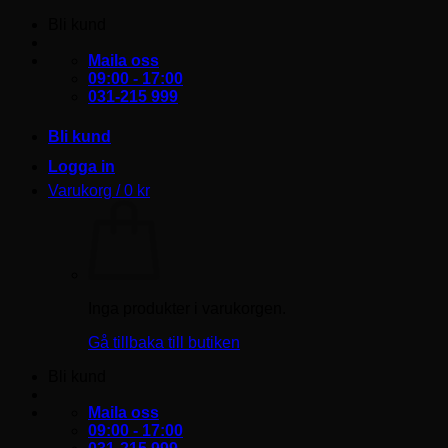
Skip
Bli kund
to
content
Maila oss
09:00 - 17:00
031-215 999
Bli kund
Logga in
Varukorg /
0
kr
Inga produkter i varukorgen.
Gå tillbaka till butiken
Bli kund
Maila oss
09:00 - 17:00