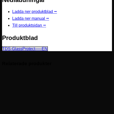
Ladda ner produktblad ⭢
Ladda ner manual ⭢
Till produktsidan ⭢
Produktblad
TDS-GlassProtect-—-EN
Relaterade produkter