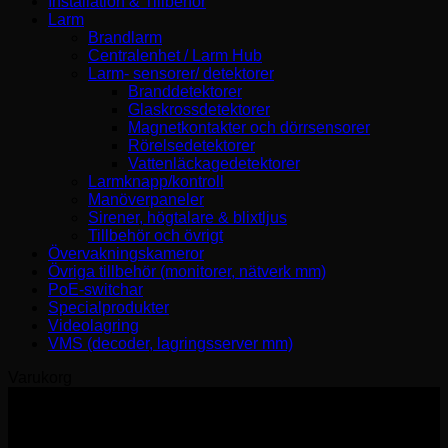
Installation & Tillbehör
Larm
Brandlarm
Centralenhet / Larm Hub
Larm- sensorer/ detektorer
Branddetektorer
Glaskrossdetektorer
Magnetkontakter och dörrsensorer
Rörelsedetektorer
Vattenläckagedetektorer
Larmknapp/kontroll
Manöverpaneler
Sirener, högtalare & blixtljus
Tillbehör och övrigt
Övervakningskameror
Övriga tillbehör (monitorer, nätverk mm)
PoE-switchar
Specialprodukter
Videolagring
VMS (decoder, lagringsserver mm)
Varukorg