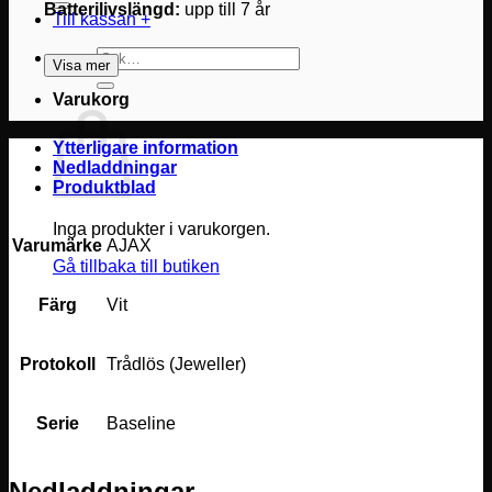
Batterilivslängd:
upp till 7 år
Till kassan
+
Sök
Visa mer
efter:
Varukorg
Ytterligare information
Nedladdningar
Produktblad
Inga produkter i varukorgen.
Varumärke
AJAX
Gå tillbaka till butiken
Färg
Vit
Protokoll
Trådlös (Jeweller)
Serie
Baseline
Nedladdningar