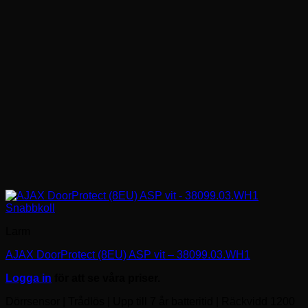
Snabbkoll
Larm
AJAX DoorProtect (8EU) ASP vit – 38099.03.WH1
Logga in
för att se våra priser.
Dörrsensor | Trådlös | Upp till 7 år batteritid | Räckvidd 1200