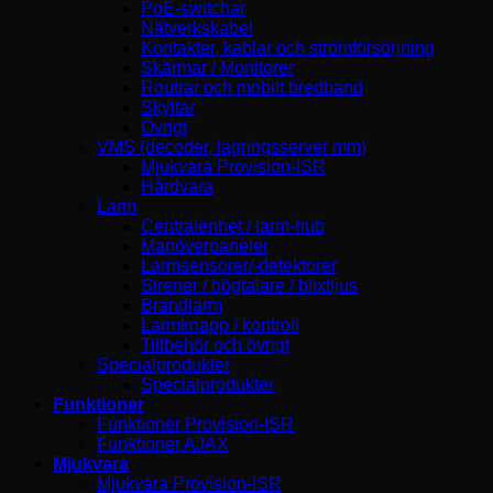
PoE-switchar
Nätverkskabel
Kontakter, kablar och strömförsörjning
Skärmar / Monitorer
Routrar och mobilt bredband
Skyltar
Övrigt
VMS (decoder, lagringsserver mm)
Mjukvara Provision-ISR
Hårdvara
Larm
Centralenhet / larm-hub
Manöverpaneler
Larmsensorer/-detektorer
Sirener / högtalare / blixtljus
Brandlarm
Larmknapp / kontroll
Tillbehör och övrigt
Specialprodukter
Specialprodukter
Funktioner
Funktioner Provision-ISR
Funktioner AJAX
Mjukvara
Mjukvara Provision-ISR