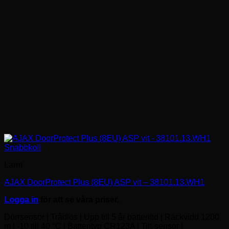
Snabbkoll
Larm
AJAX DoorProtect Plus (8EU) ASP vit – 38101.13.WH1
Logga in
för att se våra priser.
Dörrsensor | Trådlös | Upp till 5 år batteritid | Räckvidd 1200
m | -10 till 40 °C | Batterityp CR123A | Tilt-sensor |