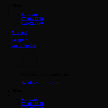
Skip
Bli kund
to
content
Maila oss
09:00 - 17:00
031-215 999
Bli kund
Logga in
Varukorg /
0
kr
Inga produkter i varukorgen.
Gå tillbaka till butiken
Bli kund
Maila oss
09:00 - 17:00