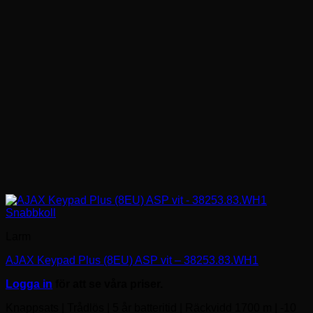
Snabbkoll
Larm
AJAX Keypad Plus (8EU) ASP vit – 38253.83.WH1
Logga in
för att se våra priser.
Knappsats | Trådlös | 5 år batteritid | Räckvidd 1700 m | -10