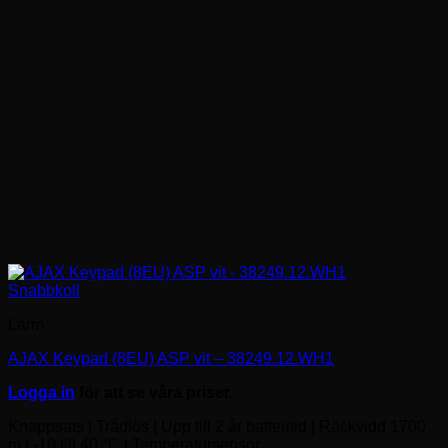
Snabbkoll
Larm
AJAX Keypad (8EU) ASP vit – 38249.12.WH1
Logga in
för att se våra priser.
Knappsats | Trådlös | Upp till 2 år batteritid | Räckvidd 1700
m | -10 till 40 °C | Temperatursensor