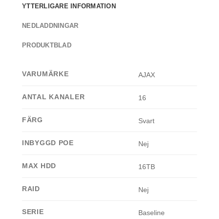
YTTERLIGARE INFORMATION
Specifikationer:
NEDLADDNINGAR
•
NDAA compliant
•
Hårddiskplats:
1 st SATA 3.5″ upp till 16 TB
PRODUKTBLAD
(hårddisk köps separat)
•
Videokodning:
H.265 / H.264
VARUMÄRKE
AJAX
•
Bandbredd:
100 Mbps
•
Max inspelningsupplösning:
upp till
4K
ANTAL KANALER
16
•
Ethernet-interface
•
Spänning:
110–240 VAC
FÄRG
Svart
•
Temperaturområde:
0°C till +40°C
INBYGGD POE
Nej
MAX HDD
16TB
RAID
Nej
SERIE
Baseline