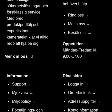
behöver hjälp.
säkerhetslösningar och
förstklassig service.
Ring oss →
Med bred
Mejla oss →
produktportfölj och
expertis inom
Besök oss →
kamerateknik är vi alltid
redo att hjälpa dig.
Öppettider
Måndag-Fredag: kl.
9.00-17.00
Mer om oss
Information
Dina sidor
Support →
Logga in →
Mjukvara →
Orderhistorik →
Miljöpolicy →
Adressuppgifter →
Försäljnings- och
Kontoinformation →