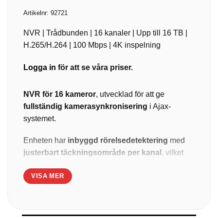
Artikelnr:
92721
NVR | Trådbunden | 16 kanaler | Upp till 16 TB |
H.265/H.264 | 100 Mbps | 4K inspelning
Logga in
för att se våra priser.
NVR för 16 kameror
, utvecklad för att ge
fullständig kamerasynkronisering
i Ajax-
systemet.
Enheten har
inbyggd rörelsedetektering
med
justerbart täckningsområde per kanal
, vilket
ger flexibel och exakt videohantering.
VISA MER
Stöd för
integration av tredjepartskameror
via
ONVIF/RTSP
, vilket gör det enkelt att ansluta
externa kameramodeller.