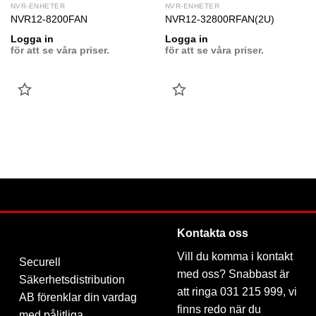
NVR-ENHETER
NVR-ENHETER
NVR12-8200FAN
NVR12-32800RFAN(2U)
Logga in
Logga in
för att se våra priser.
för att se våra priser.
LÄGG
LÄGG
TILL
TILL
FAVORIT
FAVORIT
Kontakta oss
Vill du komma i kontakt
Securell
med oss? Snabbast är
Säkerhetsdistribution
att ringa 031 215 999, vi
AB förenklar din vardag
finns redo när du
med pålitliga