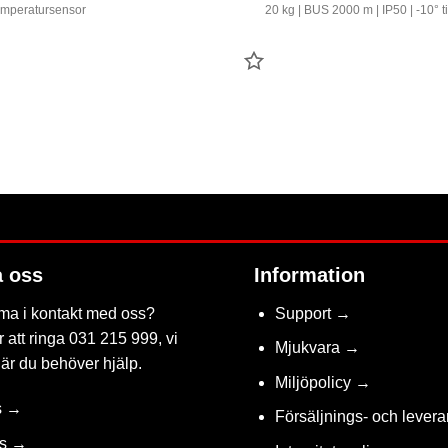
mperatursensor
20 kg | BUS 2000 m | IP50 | -10° t
LÄGG
TILL
FAVORIT
a oss
Information
ma i kontakt med oss?
Support →
 att ringa 031 215 999, vi
Mjukvara →
när du behöver hjälp.
Miljöpolicy →
s →
Försäljnings- och levera
ss →