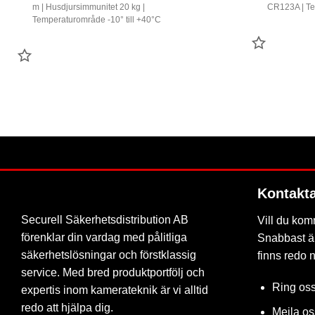
m | Husdjursimmunitet 20 kg |
CR123A | Te
Temperaturområde -10° till +40°C
LÄGG
LÄGG
TILL
TILL
FAVORIT
FAVORIT
Kontakt
Securell Säkerhetsdistribution AB
Vill du kom
förenklar din vardag med pålitliga
Snabbast är
säkerhetslösningar och förstklassig
finns redo 
service. Med bred produktportfölj och
Ring os
expertis inom kamerateknik är vi alltid
redo att hjälpa dig.
Mejla o