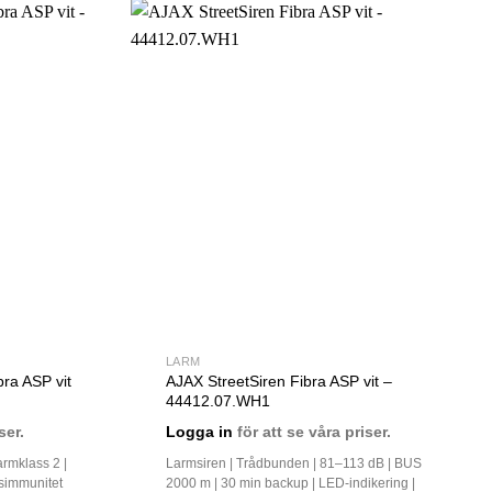
LARM
ra ASP vit
AJAX StreetSiren Fibra ASP vit –
44412.07.WH1
ser.
Logga in
för att se våra priser.
rmklass 2 |
Larmsiren | Trådbunden | 81–113 dB | BUS
rsimmunitet
2000 m | 30 min backup | LED-indikering |