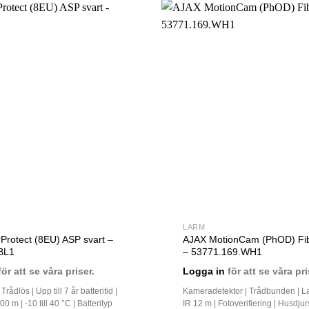
LARM
rotect (8EU) ASP svart –
AJAX MotionCam (PhOD) Fib
BL1
– 53771.169.WH1
ör att se våra priser.
Logga in
för att se våra pri
rådlös | Upp till 7 år batteritid |
Kameradetektor | Trådbunden | La
 m | -10 till 40 °C | Batterityp
IR 12 m | Fotoverifiering | Husdju