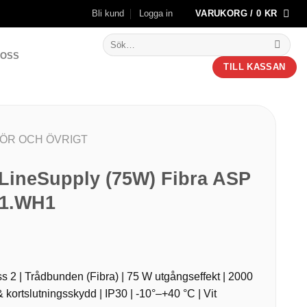
Bli kund
Logga in
VARUKORG /
0
KR
Sök
efter:
 OSS
TILL KASSAN
HÖR OCH ÖVRIGT
 LineSupply (75W) Fibra ASP
81.WH1
ss 2 | Trådbunden (Fibra) | 75 W utgångseffekt | 2000
kortslutningsskydd | IP30 | -10°–+40 °C | Vit