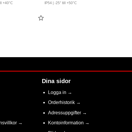
ill +40°C
IP54 | -25° till +50°C
LÄGG
TILL
FAVORIT
Dina sidor
Logga in →
Orderhistorik →
Adressuppgifter →
nsvillkor →
Kontoinformation →