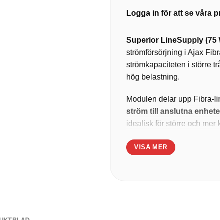
Logga in
för att se våra pr
Superior LineSupply (75 
strömförsörjning i Ajax Fib
strömkapaciteten i större tr
hög belastning.
Modulen delar upp Fibra-li
ström till anslutna enhet
idealisk för större och me
Egenskaper:
VISA MER
•
75 W total effekt
• Delar upp Fibra-linjen i t
• Upp till
2000 m räckvidd
• Stöd för backupbatteri vi
• Krypterad Fibra-kommuni
• Skydd mot kortslutning 