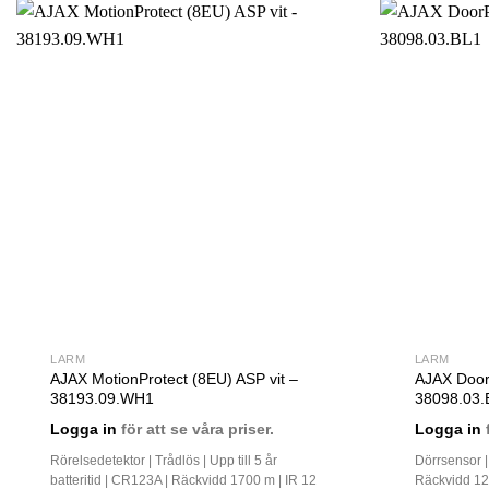
LARM
LARM
AJAX MotionProtect (8EU) ASP vit –
AJAX DoorP
38193.09.WH1
38098.03.
Logga in
för att se våra priser.
Logga in
f
Rörelsedetektor | Trådlös | Upp till 5 år
Dörrsensor | T
batteritid | CR123A | Räckvidd 1700 m | IR 12
Räckvidd 1200