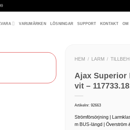
99
KVARA
VARUMÄRKEN
LÖSNINGAR
SUPPORT
KONTAKT
OM
HEM
/
LARM
/
TILLBE
Ajax Superior
vit – 117733.1
Artikelnr:
92663
Strömförsörjning | Larmkla
m BUS-längd | Överström & 