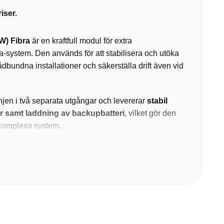
iser.
W) Fibra
är en kraftfull modul för extra
ra-system. Den används för att stabilisera och utöka
ådbundna installationer och säkerställa drift även vid
njen i två separata utgångar och levererar
stabil
er samt laddning av backupbatteri
, vilket gör den
r komplexa system.
vå utgångar
per linje
d strömavbrott
kation
och överspänning