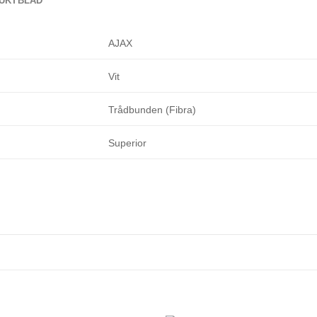
UKTBLAD
• Inbyggt sabotageskydd (
AJAX
Vit
Trådbunden (Fibra)
Superior