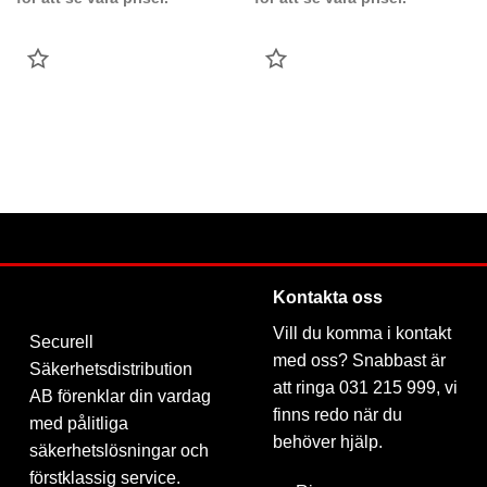
LÄGG
LÄGG
TILL
TILL
FAVORIT
FAVORIT
Kontakta oss
Vill du komma i kontakt
Securell
med oss? Snabbast är
Säkerhetsdistribution
att ringa 031 215 999, vi
AB förenklar din vardag
finns redo när du
med pålitliga
behöver hjälp.
säkerhetslösningar och
förstklassig service.