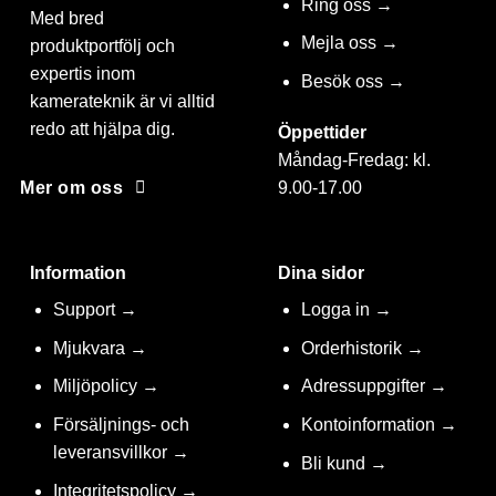
Ring oss →
Med bred
Mejla oss →
produktportfölj och
expertis inom
Besök oss →
kamerateknik är vi alltid
redo att hjälpa dig.
Öppettider
Måndag-Fredag: kl.
9.00-17.00
Mer om oss
Information
Dina sidor
Support →
Logga in →
Mjukvara →
Orderhistorik →
Miljöpolicy →
Adressuppgifter →
Försäljnings- och
Kontoinformation →
leveransvillkor →
Bli kund →
Integritetspolicy →