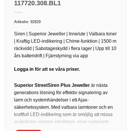
117720.308.BL1
Artikelnr:
92829
Siren | Superior Jeweller | Inne/ute | Valbara toner
| Kraftig LED-indikering | Chime-funktion | 1500 m
räckvidd | Sabotageskydd i flera lager | Upp till 10
års batteridrift | Fjärrstyrning via app
Logga in
för att se våra priser.
Superior StreetSiren Plus Jeweller
är nästa
generations lösning för effektiv signalering av
larm och systemhändelser i ett Ajax-
säkerhetssystem. Med valbara larmtoner och en
kraftfull LED-indikering som är omöjlig att missa
avskräcker sirenen inkräktare, visar systemets
aktuella status och ger tydlig efterlarmsindikering.