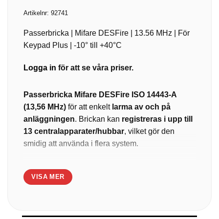
Artikelnr:
92741
Passerbricka | Mifare DESFire | 13.56 MHz | För
Keypad Plus | -10° till +40°C
Logga in
för att se våra priser.
Passerbricka Mifare DESFire ISO 14443-A
(13,56 MHz)
för att enkelt
larma av och på
anläggningen
. Brickan kan
registreras i upp till
13 centralapparater/hubbar
, vilket gör den
smidig att använda i flera system.
Kompatibilitet:
Keypad Plus
VISA MER
Temperaturområde och luftfuktighet:
−10°C till
+40°C, 75%