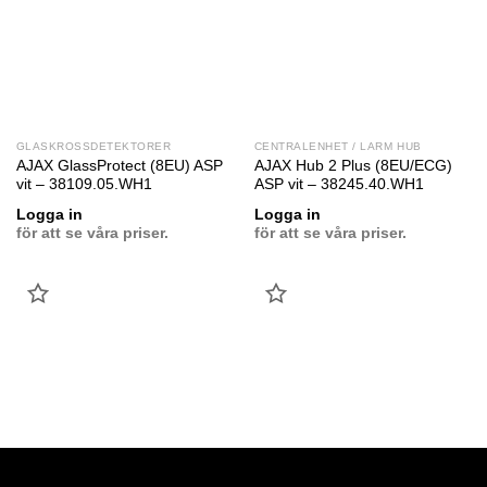
GLASKROSSDETEKTORER
CENTRALENHET / LARM HUB
AJAX GlassProtect (8EU) ASP
AJAX Hub 2 Plus (8EU/ECG)
vit – 38109.05.WH1
ASP vit – 38245.40.WH1
Logga in
Logga in
för att se våra priser.
för att se våra priser.
LÄGG
LÄGG
TILL
TILL
FAVORIT
FAVORIT