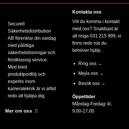
Kontakta oss
Vill du komma i kontakt
Securell
med oss? Snabbast är
Säkerhetsdistribution
att ringa 031 215 999, vi
AB förenklar din vardag
finns redo när du
med pålitliga
behöver hjälp.
säkerhetslösningar och
förstklassig service.
Ring oss →
Med bred
Mejla oss →
produktportfölj och
expertis inom
Besök oss →
kamerateknik är vi alltid
redo att hjälpa dig.
Öppettider
Måndag-Fredag: kl.
9.00-17.00
Mer om oss