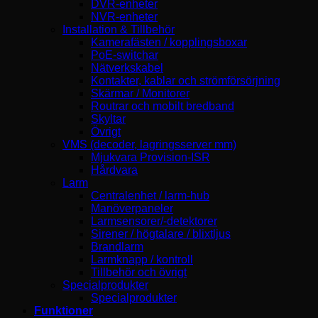
DVR-enheter
NVR-enheter
Installation & Tillbehör
Kamerafästen / kopplingsboxar
PoE-switchar
Nätverkskabel
Kontakter, kablar och strömförsörjning
Skärmar / Monitorer
Routrar och mobilt bredband
Skyltar
Övrigt
VMS (decoder, lagringsserver mm)
Mjukvara Provision-ISR
Hårdvara
Larm
Centralenhet / larm-hub
Manöverpaneler
Larmsensorer/-detektorer
Sirener / högtalare / blixtljus
Brandlarm
Larmknapp / kontroll
Tillbehör och övrigt
Specialprodukter
Specialprodukter
Funktioner