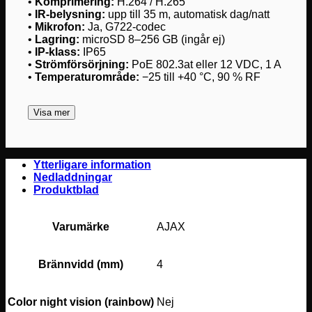
•
Komprimering:
H.264 / H.265
•
IR-belysning:
upp till 35 m, automatisk dag/natt
•
Mikrofon:
Ja, G722-codec
•
Lagring:
microSD 8–256 GB (ingår ej)
•
IP-klass:
IP65
•
Strömförsörjning:
PoE 802.3at eller 12 VDC, 1 A
•
Temperaturområde:
−25 till +40 °C, 90 % RF
Visa mer
Ytterligare information
Nedladdningar
Produktblad
Varumärke
AJAX
Brännvidd (mm)
4
Color night vision (rainbow)
Nej