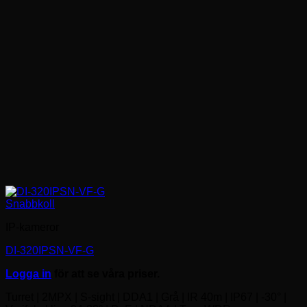
Snabbkoll
IP-kameror
DI-320IPSN-VF-G
Logga in
för att se våra priser.
Turret | 2MPX | S-sight | DDA1 | Grå | IR 40m | IP67 | -30° |