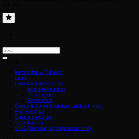
Mikrofon
Lägg
till
favorit
Sök
efter:
Filtrera
Installation & Tillbehör
Larm
Övervakningskameror
Analoga kameror
IP-kameror
Porttelefoni
Övriga tillbehör (monitorer, nätverk mm)
PoE-switchar
Specialprodukter
Videolagring
VMS (decoder, lagringsserver mm)
Varukorg