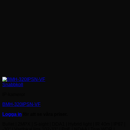
Snabbkoll
IP-kameror
BMH-320IPSN-VF
Logga in
för att se våra priser.
Bullet | 2MPX | S-sight | DDA1 | Hybrid light | IR 40m | IP67 |
-30° | Varifokal lins 102-33° | PoE | NDAA | True WDR |