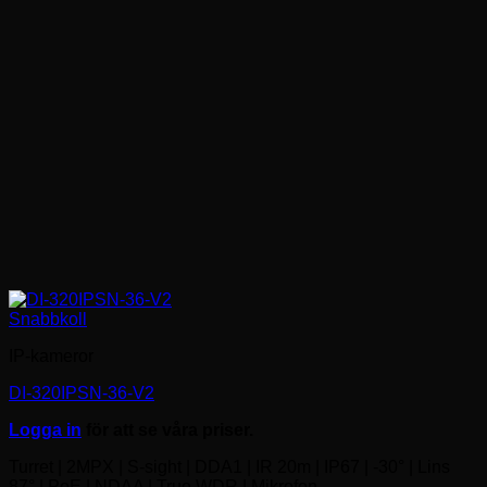
Snabbkoll
IP-kameror
DI-320IPSN-36-V2
Logga in
för att se våra priser.
Turret | 2MPX | S-sight | DDA1 | IR 20m | IP67 | -30° | Lins
87° | PoE | NDAA | True WDR | Mikrofon