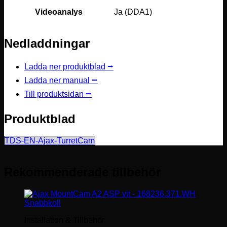
Videoanalys
Ja (DDA1)
Nedladdningar
Ladda ner produktblad ⭢
Ladda ner manual ⭢
Till produktsidan ⭢
Produktblad
TDS-EN-Ajax-TurretCam
Rekommenderade tillbehör
Snabbkoll
Installation & Tillbehör