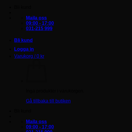
Skip
Bli kund
to
content
Maila oss
09:00 - 17:00
031-215 999
Bli kund
Logga in
Varukorg /
0
kr
Inga produkter i varukorgen.
Gå tillbaka till butiken
Bli kund
Maila oss
09:00 - 17:00