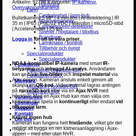
Artikelnr:
92788
Kategorier:
IP-kameror
,
Hårdvara
Övervakningskameror
Larm
Centralenhet / larm-hub
Bulletkamera 5 MP | 4 mm lins | AI-detektering | IR
Manöverpaneler
35 m | IP65 | PoE/12 VDC | Mikrofon | microSD-stöd
Larmsensorer/-detektorer
| Accelerometer | 25 fps
Sirener / högtalare / blixtljus
Brandlarm
Logga in
för att se våra priser.
Larmknapp / kontroll
Tillbehör och övrigt
Specialprodukter
Specialprodukter
NDAA-kompatibel IP-kamera
med smart
IR-
Funktioner
belysning
och
inbyggd AI-analys
. Användaren
Funktioner Provision-ISR
kan se både
live-bilder
och
inspelat material
via
Funktioner AJAX
Ajax-appen. Kameran ansluts enkelt genom att
Mjukvara
skanna en
QR-kod
. Videomaterial lagras antingen
Mjukvara Provision-ISR
på
microSD-kort
eller via en
Ajax NVR
med
Mjukvara AJAX
hårddisk. Med en Ajax Hub kan man välja om
Varumärken
kameran ska spela in
kontinuerligt
eller endast
vid
Lösningar
tillkopplat larm
.
Support
Kontakt
Kräver ingen hub
Om oss
Kameran kan fungera helt
fristående
, vilket gör det
möjligt att bygga en ren kameraanläggning i Ajax-
Sök
appen – med eller utan NVR.
efter: