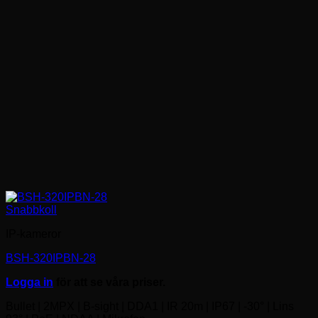
Snabbkoll
IP-kameror
BSH-320IPBN-28
Logga in
för att se våra priser.
Bullet | 2MPX | B-sight | DDA1 | IR 20m | IP67 | -30° | Lins