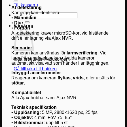
Till kassan
+
AI-detektering
Kameran kan identifiera:
Sök
•
Människor
efter:
•
Djur
Varukorg
•
Fordon
AI-detektering kräver microSD-kort vid fristående
drift eller lagring via Ajax NVR.
Scenarier
Kameran kan användas för
larmverifiering
. Vid
larm från en detektor kan utvalda kameror
Inga produkter i varukorgen.
automatiskt visa vad som händer i anläggningen.
Gå tillbaka till butiken
Inbyggd accelerometer
Reagerar om kameran
flyttas
,
vrids
, eller utsätts för
stötar
.
Kompatibilitet
Alla Ajax-hubbar samt Ajax NVR.
Teknisk specifikation
•
Upplösning:
5 MP, 2880×1620 px, 25 fps
•
Objektiv:
4 mm, FoV 75–85°
•
Bildströmmar:
upp till 5 st