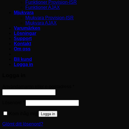
Funktioner Provision-ISR
Funktioner AJAX
Mjukvara
Mjukvara Provision-ISR
Mjukvara AJAX
Varumärken
Lösningar
Support
Kontakt
Om oss
Bli kund
Logga in
Logga in
Obligatoriskt
Användarnamn eller e-postadress
*
Obligatoriskt
Lösenord
*
Kom ihåg mig
Logga in
Glömt ditt lösenord?