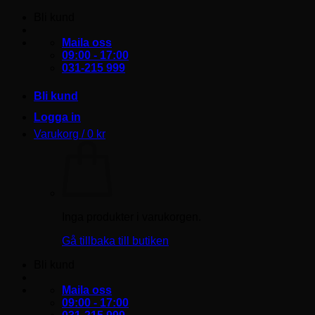
Skip
Bli kund
to
content
Maila oss
09:00 - 17:00
031-215 999
Bli kund
Logga in
Varukorg /
0
kr
Inga produkter i varukorgen.
Gå tillbaka till butiken
Bli kund
Maila oss
09:00 - 17:00