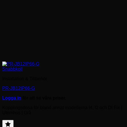
Snabbkoll
Installation & Tillbehör
PR-JB12IP66-G
Logga in
för att se våra priser.
Kopplingsdosa för bland annat modellerna I4, I2 och DI Fix |
Utomhus | Grå