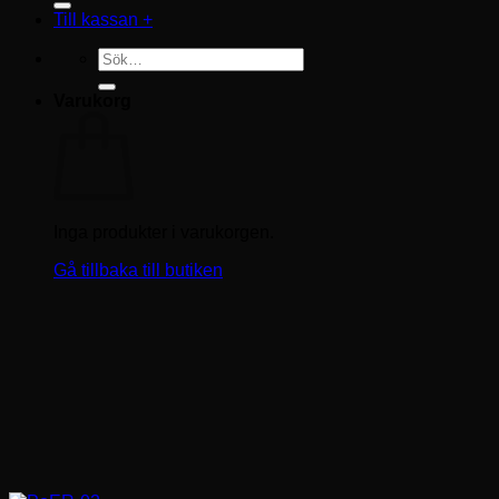
Till kassan
+
Sök
efter:
Varukorg
Inga produkter i varukorgen.
Gå tillbaka till butiken