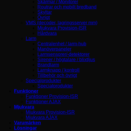
Skärmar / Monitorer
Routrar och mobilt bredband
Skyltar
Övrigt
VMS (decoder, lagringsserver mm)
Mjukvara Provision-ISR
Hårdvara
Larm
Centralenhet / larm-hub
Manöverpaneler
Larmsensorer/-detektorer
Sirener / högtalare / blixtljus
Brandlarm
Larmknapp / kontroll
Tillbehör och övrigt
Specialprodukter
Specialprodukter
Funktioner
Funktioner Provision-ISR
Funktioner AJAX
Mjukvara
Mjukvara Provision-ISR
Mjukvara AJAX
Varumärken
Lösningar