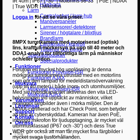
IR 40m | IP67 | -30° | Motorlins 96-33° | PoE | NDAA
Hårdvara
| True WDR | Mikrofon
Larm
Centralenhet / larm-hub
Logga in
för att se våra priser.
Manöverpaneler
Larmsensorer/-detektorer
Sirener / högtalare / blixtljus
Brandlarm
8MPX turretkamera med motoriserad (optisk)
Larmknapp / kontroll
lins, kraftfull mörkersyn på upp till 40 meter och
Tillbehör och övrigt
DDA1-analys för tillförlitliga larm på människor
Specialprodukter
och/eller fordon.
Specialprodukter
Funktioner
Förutom en mycket hög upplösning är denna
Funktioner Provision-ISR
mörkgråa turretkamera utrustad med en motorlins
Funktioner AJAX
som gör den lämpad för medeldistansövervakning
Mjukvara
(upp till 40 meter) i både inom- och utomhusmiljöer.
Mjukvara Provision-ISR
Med sin hybridkapacitet aktiveras den vita LED-
Mjukvara AJAX
belysningen vid upptäckt av människor, vilket
Varumärken
möjliggör färgbilder även i mörka miljöer. Den är
Lösningar
NDAA-certifierad och har Check Point, som betyder
Support
att den är cyberskyddad. Kameran har även PoE,
Kontakt
inbyggd mikrofon för ljudupptagning, är mycket väl
Om oss
utomhusklassad (IP67 och -30°) och dess True
WDR gör också att man får mycket fina färgbilder i
Sök
mycket svaga ljusförhållanden.
efter: