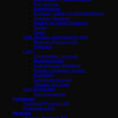
PoE-switchar
Nätverkskabel
Kontakter, kablar och strömförsörjning
Skärmar / Monitorer
Routrar och mobilt bredband
Skyltar
Övrigt
VMS (decoder, lagringsserver mm)
Mjukvara Provision-ISR
Hårdvara
Larm
Centralenhet / larm-hub
Manöverpaneler
Larmsensorer/-detektorer
Sirener / högtalare / blixtljus
Brandlarm
Larmknapp / kontroll
Tillbehör och övrigt
Specialprodukter
Specialprodukter
Funktioner
Funktioner Provision-ISR
Funktioner AJAX
Mjukvara
Mjukvara Provision-ISR