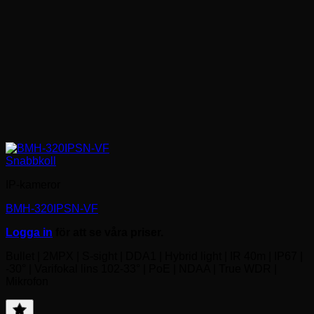
Snabbkoll
IP-kameror
BMH-320IPSN-VF
Logga in
för att se våra priser.
Bullet | 2MPX | S-sight | DDA1 | Hybrid light | IR 40m | IP67 |
-30° | Varifokal lins 102-33° | PoE | NDAA | True WDR |
Mikrofon