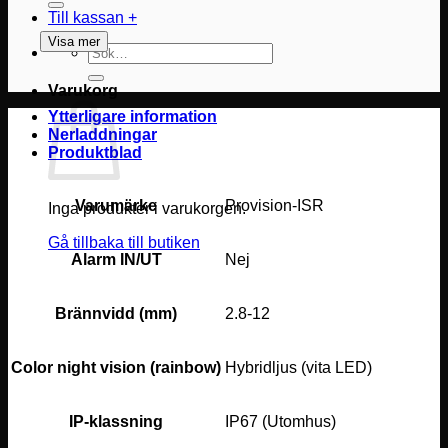
Till kassan
+
Visa mer
Sök
efter:
Varukorg
Ytterligare information
Nerladdningar
Produktblad
Varumärke
Provision-ISR
Inga produkter i varukorgen.
Gå tillbaka till butiken
Alarm IN/UT
Nej
Brännvidd (mm)
2.8-12
Color night vision (rainbow)
Hybridljus (vita LED)
IP-klassning
IP67 (Utomhus)