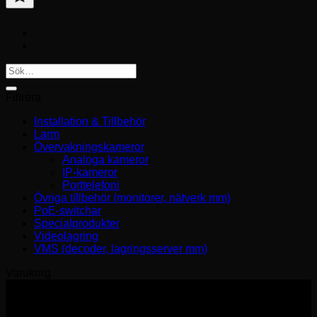
Lägg
till
favorit
Sök
efter:
Filtrera
Installation & Tillbehör
Larm
Övervakningskameror
Analoga kameror
IP-kameror
Porttelefoni
Övriga tillbehör (monitorer, nätverk mm)
PoE-switchar
Specialprodukter
Videolagring
VMS (decoder, lagringsserver mm)
Varukorg