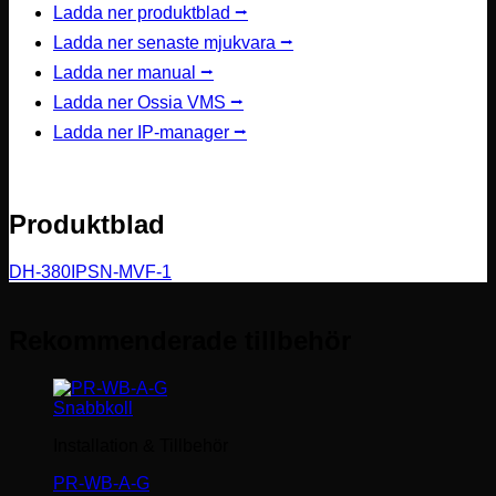
Ladda ner produktblad ⭢
Ladda ner senaste mjukvara ⭢
Ladda ner manual ⭢
Ladda ner Ossia VMS ⭢
Ladda ner IP-manager ⭢
Produktblad
DH-380IPSN-MVF-1
Rekommenderade tillbehör
Snabbkoll
Installation & Tillbehör
PR-WB-A-G