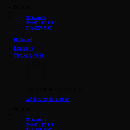
Skip
Bli kund
to
content
Maila oss
09:00 - 17:00
031-215 999
Bli kund
Logga in
Varukorg /
0
kr
Inga produkter i varukorgen.
Gå tillbaka till butiken
Bli kund
Maila oss
09:00 - 17:00