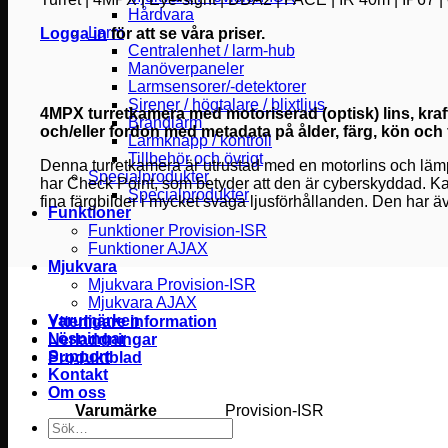
Hårdvara
Larm
Logga in
för att se våra priser.
Centralenhet / larm-hub
Manöverpaneler
Larmsensorer/-detektorer
Sirener / högtalare / blixtljus
4MPX turretkamera med motoriserad (optisk) lins, kraf
Brandlarm
och/eller fordon med metadata på ålder, färg, kön oc
Larmknapp / kontroll
Tillbehör och övrigt
Denna turretkamera är utrustad med en motorlins och läm
Specialprodukter
har Check Point, som betyder att den är cyberskyddad. 
Specialprodukter
fina färgbilder i mycket svaga ljusförhållanden. Den har 
Funktioner
Funktioner Provision-ISR
Funktioner AJAX
Mjukvara
Mjukvara Provision-ISR
Mjukvara AJAX
Varumärken
Ytterligare information
Lösningar
Nerladdningar
Support
Produktblad
Kontakt
Om oss
Varumärke
Provision-ISR
Sök
efter: