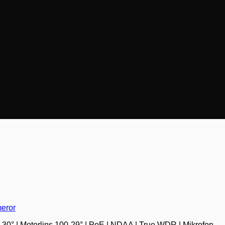
eror
 -30° | Motorlins 100-29° | PoE | NDAA | True WDR | Mikrofon