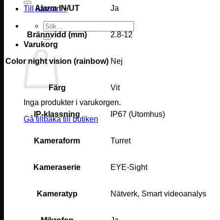
Alarm IN/UT
Ja
Till kassan
+
Sök
efter:
Brännvidd (mm)
2.8-12
Varukorg
Color night vision (rainbow)
Nej
Färg
Vit
Inga produkter i varukorgen.
IP-klassning
IP67 (Utomhus)
Gå tillbaka till butiken
Kameraform
Turret
Kameraserie
EYE-Sight
Kameratyp
Nätverk, Smart videoanalys