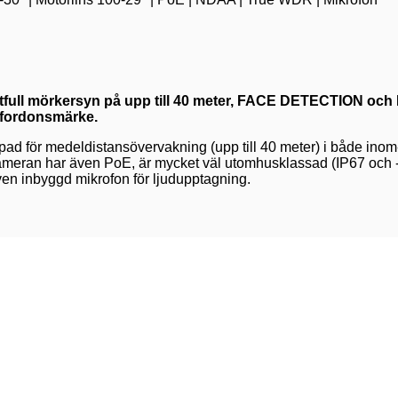
tfull mörkersyn på upp till 40 meter, FACE DETECTION och DD
h fordonsmärke.
pad för medeldistansövervakning (upp till 40 meter) i både ino
Kameran har även PoE, är mycket väl utomhusklassad (IP67 och 
även inbyggd mikrofon för ljudupptagning.