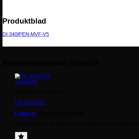
Produktblad
DI-340IPEN-MVF-V5
Rekommenderade tillbehör
Snabbkoll
Installation & Tillbehör
PR-JB14IP66
Logga in
för att se våra priser.
Kopplingsdosa för bland annat modeller som DI MVF | 