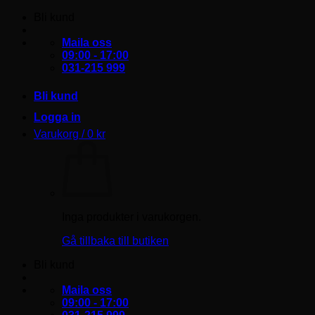
Skip
Bli kund
to
content
Maila oss
09:00 - 17:00
031-215 999
Bli kund
Logga in
Varukorg /
0
kr
Inga produkter i varukorgen.
Gå tillbaka till butiken
Bli kund
Maila oss
09:00 - 17:00