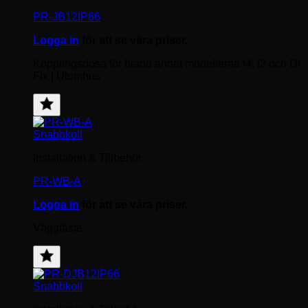
PR-JB12IP66
Logga in
för att se våra priser.
Kopplingsdosa för bland annat modellerna I4, I2 och DI
Fix | Utomhus
Lägg
till
Snabbkoll
favorit
Installation & Tillbehör
PR-WB-A
Logga in
för att se våra priser.
Väggfäste
Lägg
till
Snabbkoll
favorit