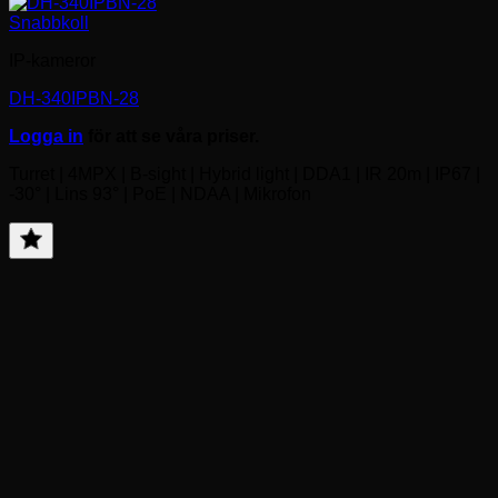
Snabbkoll
IP-kameror
DH-340IPBN-28
Logga in
för att se våra priser.
Turret | 4MPX | B-sight | Hybrid light | DDA1 | IR 20m | IP67 |
-30° | Lins 93° | PoE | NDAA | Mikrofon
Lägg
till
favorit