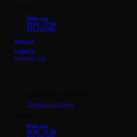
Skip
Bli kund
to
content
Maila oss
09:00 - 17:00
031-215 999
Bli kund
Logga in
Varukorg /
0
kr
Inga produkter i varukorgen.
Gå tillbaka till butiken
Bli kund
Maila oss
09:00 - 17:00