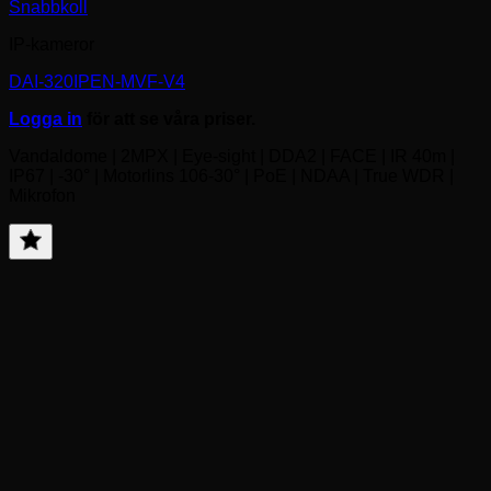
Snabbkoll
IP-kameror
DAI-320IPEN-MVF-V4
Logga in
för att se våra priser.
Vandaldome | 2MPX | Eye-sight | DDA2 | FACE | IR 40m |
IP67 | -30° | Motorlins 106-30° | PoE | NDAA | True WDR |
Mikrofon
Lägg
till
favorit