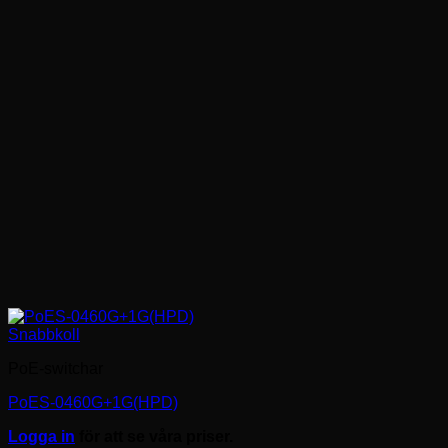
Snabbkoll
PoE-switchar
PoES-0460G+1G(HPD)
Logga in
för att se våra priser.