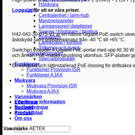
Hårdvara
Larm
Logga in
för att se våra priser.
Centralenhet / larm-hub
Manöverpaneler
Larmsensorer/-detektorer
Sirener / högtalare / blixtljus
H42-042-30-075-V2 är en robust Gigabit PoE-switch utveck
Brandlarm
åskskydd samt driftstemperatur från -40 °C till +65 °C.
Larmknapp / kontroll
Tillbehör och övrigt
Switchen erbjuder 4 Gigabit PoE-portar med upp till 30 W 
Specialprodukter
och annan PoE-matad utrustning utomhus. SFP-platser ger 
Specialprodukter
Funktioner
En kompakt och lättinstallerad PoE-lösning för driftsäkra ins
Funktioner Provision-ISR
Funktioner AJAX
Mjukvara
Mjukvara Provision-ISR
Mjukvara AJAX
Varumärken
Ytterligare information
Lösningar
Nedladdningar
Support
Produktblad
Kontakt
Om oss
Sök
Varumärke
AETEK
efter: