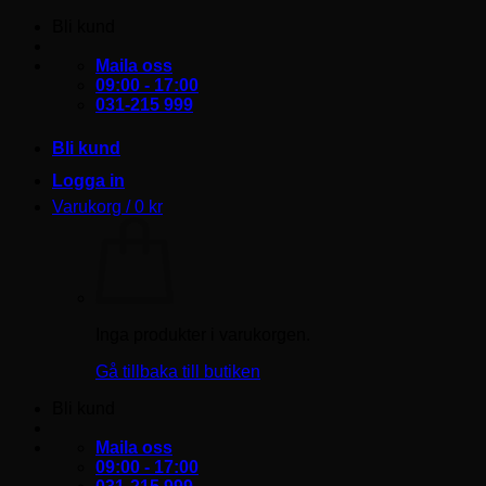
Skip
Bli kund
to
content
Maila oss
09:00 - 17:00
031-215 999
Bli kund
Logga in
Varukorg /
0
kr
Inga produkter i varukorgen.
Gå tillbaka till butiken
Bli kund
Maila oss
09:00 - 17:00