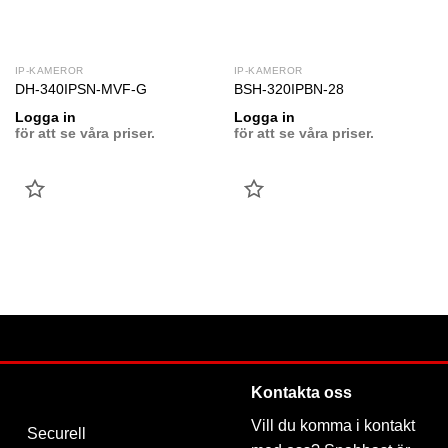
IP-KAMEROR
IP-KAMEROR
DH-340IPSN-MVF-G
BSH-320IPBN-28
Logga in
Logga in
för att se våra priser.
för att se våra priser.
LÄGG
LÄGG
TILL
TILL
FAVORIT
FAVORIT
Kontakta oss
Vill du komma i kontakt
Securell