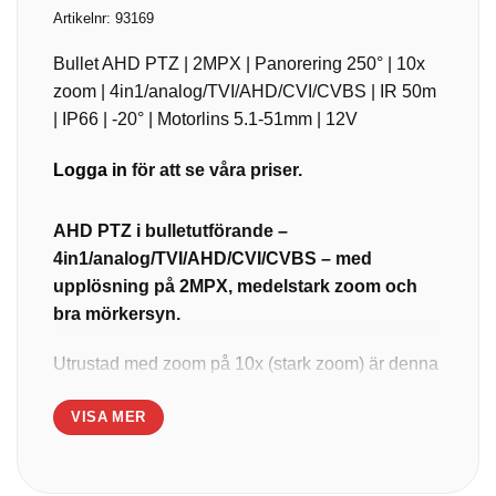
Artikelnr:
93169
Bullet AHD PTZ | 2MPX | Panorering 250° | 10x
zoom | 4in1/analog/TVI/AHD/CVI/CVBS | IR 50m
| IP66 | -20° | Motorlins 5.1-51mm | 12V
Logga in
för att se våra priser.
AHD PTZ i bulletutförande –
4in1/analog/TVI/AHD/CVI/CVBS – med
upplösning på 2MPX, medelstark zoom och
bra mörkersyn.
Utrustad med zoom på 10x (stark zoom) är denna
PTZ-kamera perfekt lämpad för
VISA MER
medeldistansövervakning (upp till 50 meter) i
både inom- och utomhusmiljöer, med fin
flexibilitet att justera brännvidden för att passa