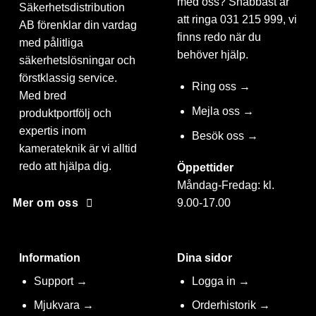
med oss? Snabbast är
Säkerhetsdistribution
att ringa 031 215 999, vi
AB förenklar din vardag
finns redo när du
med pålitliga
behöver hjälp.
säkerhetslösningar och
förstklassig service.
Ring oss →
Med bred
Mejla oss →
produktportfölj och
expertis inom
Besök oss →
kamerateknik är vi alltid
redo att hjälpa dig.
Öppettider
Måndag-Fredag: kl.
9.00-17.00
Mer om oss
Information
Dina sidor
Support →
Logga in →
Mjukvara →
Orderhistorik →