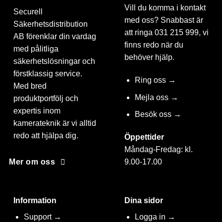
Vill du komma i kontakt
Securell
med oss? Snabbast är
Säkerhetsdistribution
att ringa 031 215 999, vi
AB förenklar din vardag
finns redo när du
med pålitliga
behöver hjälp.
säkerhetslösningar och
förstklassig service.
Ring oss →
Med bred
Mejla oss →
produktportfölj och
expertis inom
Besök oss →
kamerateknik är vi alltid
redo att hjälpa dig.
Öppettider
Måndag-Fredag: kl.
9.00-17.00
Mer om oss
Information
Dina sidor
Support →
Logga in →