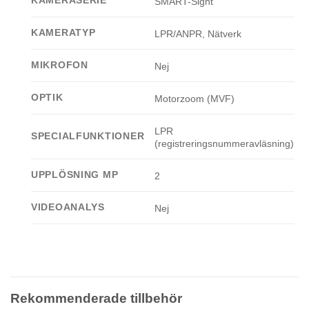
KAMERASERIE
SMART-Sight
KAMERATYP
LPR/ANPR, Nätverk
MIKROFON
Nej
OPTIK
Motorzoom (MVF)
LPR
SPECIALFUNKTIONER
(registreringsnummeravläsning)
UPPLÖSNING MP
2
VIDEOANALYS
Nej
Rekommenderade tillbehör