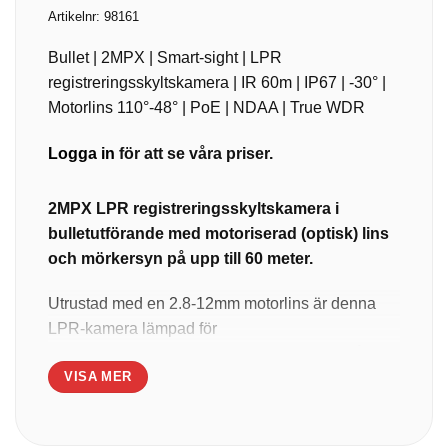
Artikelnr:
98161
Bullet | 2MPX | Smart-sight | LPR
registreringsskyltskamera | IR 60m | IP67 | -30° |
Motorlins 110°-48° | PoE | NDAA | True WDR
Logga in
för att se våra priser.
2MPX LPR registreringsskyltskamera i
bulletutförande med motoriserad (optisk) lins
och mörkersyn på upp till 60 meter.
Utrustad med en 2.8-12mm motorlins är denna
LPR-kamera lämpad för
kort-/medeldistansövervakning med fokus på
VISA MER
registreringsskyltar i både inom- och
utomhusmiljöer. Kameran är NDAA-certifierad
och har Check Point, som betyder att den är