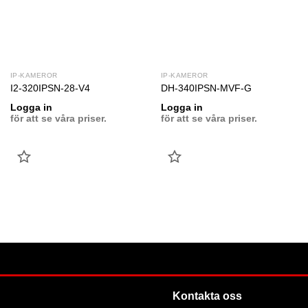
IP-KAMEROR
IP-KAMEROR
I2-320IPSN-28-V4
DH-340IPSN-MVF-G
Logga in
Logga in
för att se våra priser.
för att se våra priser.
LÄGG
LÄGG
TILL
TILL
FAVORIT
FAVORIT
Kontakta oss