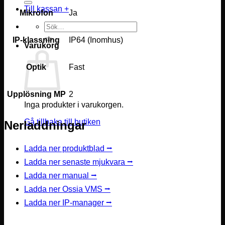
Till kassan
+
Mikrofon
Ja
Sök
efter:
IP-klassning
IP64 (Inomhus)
Varukorg
Optik
Fast
Upplösning MP
2
Inga produkter i varukorgen.
Gå tillbaka till butiken
Nerladdningar
Ladda ner produktblad ⭢
Ladda ner senaste mjukvara ⭢
Ladda ner manual ⭢
Ladda ner Ossia VMS ⭢
Ladda ner IP-manager ⭢