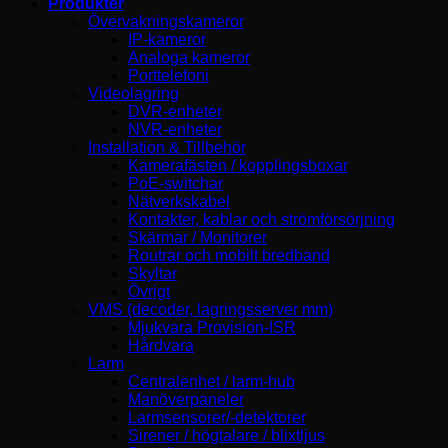
Produkter
Övervakningskameror
IP-kameror
Analoga kameror
Porttelefoni
Videolagring
DVR-enheter
NVR-enheter
Installation & Tillbehör
Kamerafästen / kopplingsboxar
PoE-switchar
Nätverkskabel
Kontakter, kablar och strömförsörjning
Skärmar / Monitorer
Routrar och mobilt bredband
Skyltar
Övrigt
VMS (decoder, lagringsserver mm)
Mjukvara Provision-ISR
Hårdvara
Larm
Centralenhet / larm-hub
Manöverpaneler
Larmsensorer/-detektorer
Sirener / högtalare / blixtljus