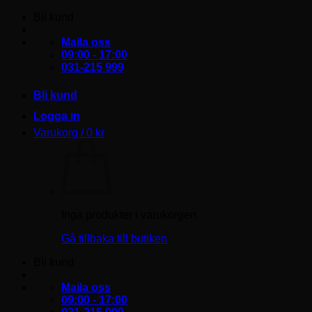
Skip
Bli kund
to
content
Maila oss
09:00 - 17:00
031-215 999
Bli kund
Logga in
Varukorg /
0
kr
Inga produkter i varukorgen.
Gå tillbaka till butiken
Bli kund
Maila oss
09:00 - 17:00