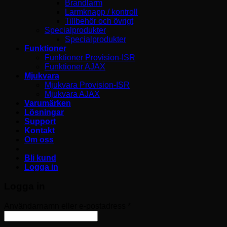
Brandlarm
Larmknapp / kontroll
Tillbehör och övrigt
Specialprodukter
Specialprodukter
Funktioner
Funktioner Provision-ISR
Funktioner AJAX
Mjukvara
Mjukvara Provision-ISR
Mjukvara AJAX
Varumärken
Lösningar
Support
Kontakt
Om oss
Bli kund
Logga in
Logga in
Obligatoriskt
Användarnamn eller e-postadress
*