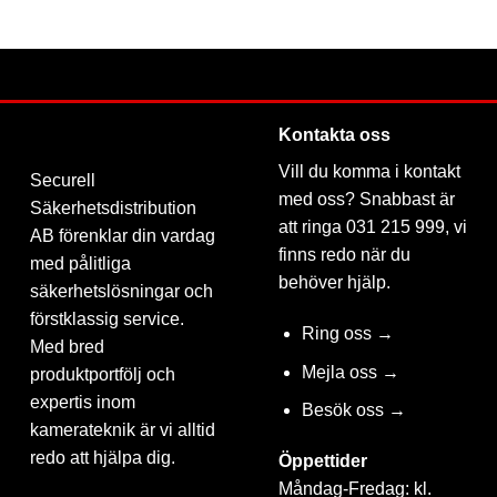
FAVORIT
FAVORIT
Kontakta oss
Vill du komma i kontakt
Securell
med oss? Snabbast är
Säkerhetsdistribution
att ringa 031 215 999, vi
AB förenklar din vardag
finns redo när du
med pålitliga
behöver hjälp.
säkerhetslösningar och
förstklassig service.
Ring oss →
Med bred
Mejla oss →
produktportfölj och
expertis inom
Besök oss →
kamerateknik är vi alltid
redo att hjälpa dig.
Öppettider
Måndag-Fredag: kl.