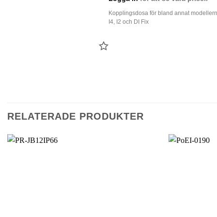
Kopplingsdosa för bland annat modeller
I4, I2 och DI Fix
LÄGG
TILL
FAVORIT
RELATERADE PRODUKTER