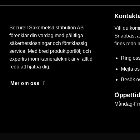
Kontakt
Securell Säkerhetsdistribution AB
Vill du kom
förenklar din vardag med pålitliga
Snabbast är
säkerhetslösningar och förstklassig
finns redo 
service. Med bred produktportfölj och
Ring os
expertis inom kamerateknik är vi alltid
redo att hjälpa dig.
Mejla o
Besök o
Mer om oss
Öppettid
Måndag-Fre