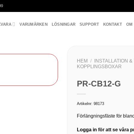
99
KVARA
VARUMÄRKEN
LÖSNINGAR
SUPPORT
KONTAKT
OM
HEM
/
INSTALLATION &
KOPPLINGSBOXAR
PR-CB12-G
Artikelnr:
98173
Förlängningsfäste för bla
Logga in
för att se våra pr