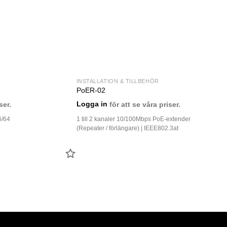
INSTALLATION & TILLBEHÖR
PoER-02
ser.
Logga in
för att se våra priser.
6/64
1 till 2 kanaler 10/100Mbps PoE-extender
(Repeater / förlängare) | IEEE802.3at
LÄGG
TILL
FAVORIT