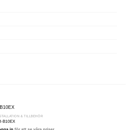
STALLATION & TILLBEHÖR
R-B10EX
ogga in
för att se våra priser.