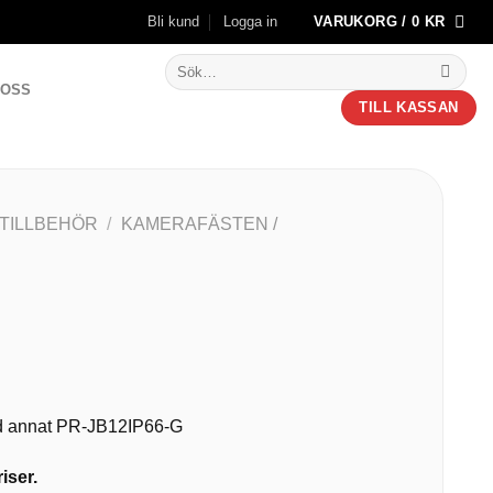
Bli kund
Logga in
VARUKORG /
0
KR
Sök
efter:
 OSS
TILL KASSAN
 TILLBEHÖR
/
KAMERAFÄSTEN /
nd annat PR-JB12IP66-G
iser.