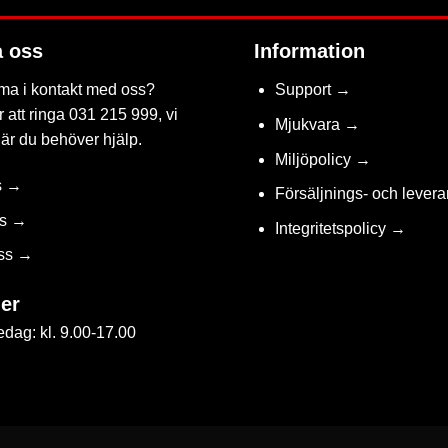
a oss
Information
ma i kontakt med oss?
Support →
 att ringa 031 215 999, vi
Mjukvara →
när du behöver hjälp.
Miljöpolicy →
s →
Försäljnings- och levera
ss →
Integritetspolicy →
ss →
er
dag: kl. 9.00-17.00