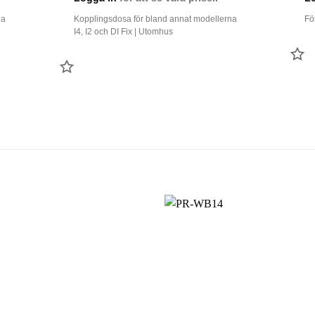
na
Kopplingsdosa för bland annat modellerna
Fö
I4, I2 och DI Fix | Utomhus
LÄ
LÄGG
TI
TILL
FA
FAVORIT