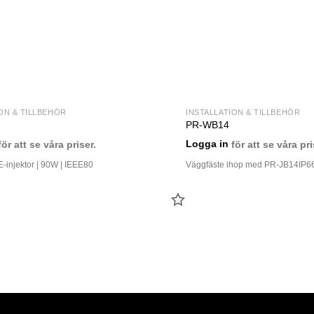
ON & TILLBEHÖR
INSTALLATION & TILLBEHÖR
PR-WB14
ör att se våra priser.
Logga in
för att se våra pri
-injektor | 90W | IEEE80
Väggfäste ihop med PR-JB14IP6
LÄGG
TILL
FAVORIT