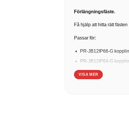
Förlängningsfäste.
Få hjälp att hitta rätt fäst
Passar för:
PR-JB12IP66-G koppli
PR-JB12IP64-G koppli
VISA MER