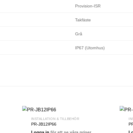
Provision-ISR
Takfäste
Grå
IP67 (Utomhus)
INSTALLATION & TILLBEHÖR
IN
PR-JB12IP66
P
Logga in
för att se våra priser.
L