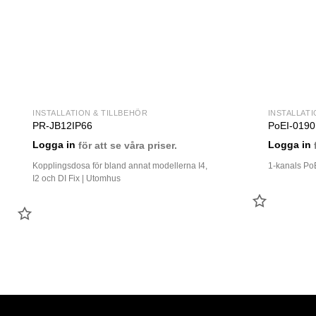
INSTALLATION & TILLBEHÖR
INSTALLATI
PR-JB12IP66
PoEI-0190
Logga in
för att se våra priser.
Logga in
f
Kopplingsdosa för bland annat modellerna I4,
1-kanals PoE
I2 och DI Fix | Utomhus
LÄGG
LÄGG
TILL
TILL
FAVORIT
FAVORIT