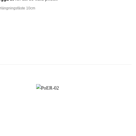
rlängningsfäste 10cm
GG
LL
VORIT