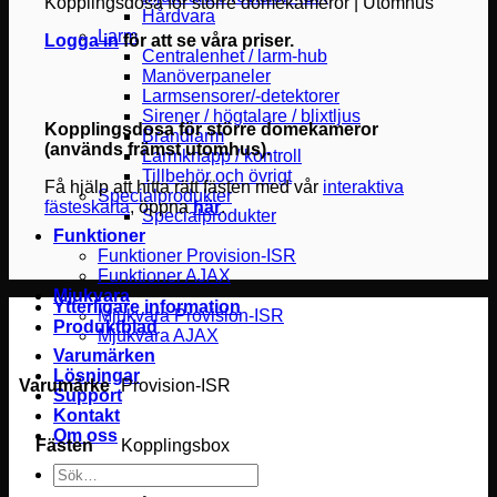
Kopplingsdosa för större domekameror | Utomhus
Hårdvara
Larm
Logga in
för att se våra priser.
Centralenhet / larm-hub
Manöverpaneler
Larmsensorer/-detektorer
Sirener / högtalare / blixtljus
Kopplingsdosa för större domekameror
Brandlarm
(används främst utomhus).
Larmknapp / kontroll
Tillbehör och övrigt
Få hjälp att hitta rätt fästen med vår
interaktiva
Specialprodukter
fästeskarta
, öppna
här
.
Specialprodukter
Funktioner
Funktioner Provision-ISR
Funktioner AJAX
Mjukvara
Ytterligare information
Mjukvara Provision-ISR
Produktblad
Mjukvara AJAX
Varumärken
Lösningar
Varumärke
Provision-ISR
Support
Kontakt
Om oss
Fästen
Kopplingsbox
Sök
efter: