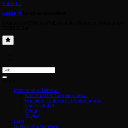
PoER-01
Logga in
för att se våra priser.
1-kanals 10/100Mbps PoE-extender (Repeater / förlängare) |
IEEE802.3at
Lägg
till
favorit
Sök
efter:
Filtrera
Installation & Tillbehör
Kamerafästen / kopplingsboxar
Kontakter, kablar och strömförsörjning
Nätverkskabel
Övrigt
Skyltar
Larm
Övervakningskameror