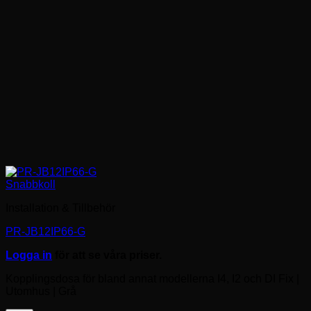
Snabbkoll
Installation & Tillbehör
PR-JB12IP66-G
Logga in
för att se våra priser.
Kopplingsdosa för bland annat modellerna I4, I2 och DI Fix |
Utomhus | Grå