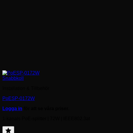
Snabbkoll
Installation & Tillbehör
PoESP-0172W
Logga in
för att se våra priser.
1-kanals PoE-splitter | 72W | IEEE802.3at