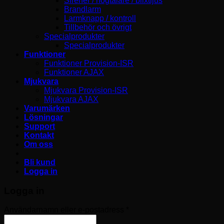
Sirener / högtalare / blixtljus
Brandlarm
Larmknapp / kontroll
Tillbehör och övrigt
Specialprodukter
Specialprodukter
Funktioner
Funktioner Provision-ISR
Funktioner AJAX
Mjukvara
Mjukvara Provision-ISR
Mjukvara AJAX
Varumärken
Lösningar
Support
Kontakt
Om oss
Bli kund
Logga in
Logga in
Obligatoriskt
Användarnamn eller e-postadress
*