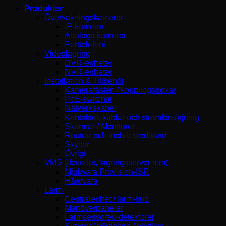
Produkter
Övervakningskameror
IP-kameror
Analoga kameror
Porttelefoni
Videolagring
DVR-enheter
NVR-enheter
Installation & Tillbehör
Kamerafästen / kopplingsboxar
PoE-switchar
Nätverkskabel
Kontakter, kablar och strömförsörjning
Skärmar / Monitorer
Routrar och mobilt bredband
Skyltar
Övrigt
VMS (decoder, lagringsserver mm)
Mjukvara Provision-ISR
Hårdvara
Larm
Centralenhet / larm-hub
Manöverpaneler
Larmsensorer/-detektorer