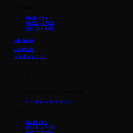
Skip
Bli kund
to
content
Maila oss
09:00 - 17:00
031-215 999
Bli kund
Logga in
Varukorg /
0
kr
Inga produkter i varukorgen.
Gå tillbaka till butiken
Bli kund
Maila oss
09:00 - 17:00