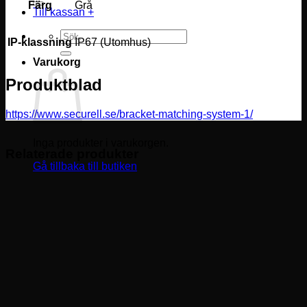
Färg
Grå
Till kassan
+
Sök
IP-klassning
IP67 (Utomhus)
efter:
Varukorg
Produktblad
https://www.securell.se/bracket-matching-system-1/
Inga produkter i varukorgen.
Relaterade produkter
Gå tillbaka till butiken