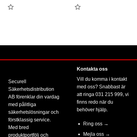
LÄGG
LÄGG
TILL
TILL
FAVORIT
FAVORIT
Kontakta oss
Vill du komma i kontakt
Securell
med oss? Snabbast är
Säkerhetsdistribution
att ringa 031 215 999, vi
AB förenklar din vardag
finns redo när du
med pålitliga
behöver hjälp.
säkerhetslösningar och
förstklassig service.
Ring oss →
Med bred
Mejla oss →
produktportfölj och