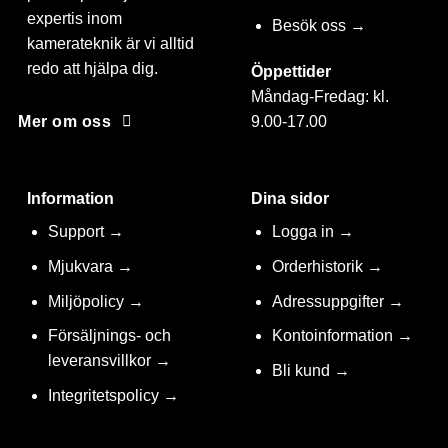
expertis inom
Besök oss →
kamerateknik är vi alltid
redo att hjälpa dig.
Öppettider
Måndag-Fredag: kl.
9.00-17.00
Mer om oss
Information
Dina sidor
Support →
Logga in →
Mjukvara →
Orderhistorik →
Miljöpolicy →
Adressuppgifter →
Försäljnings- och
Kontoinformation →
leveransvillkor →
Bli kund →
Integritetspolicy →