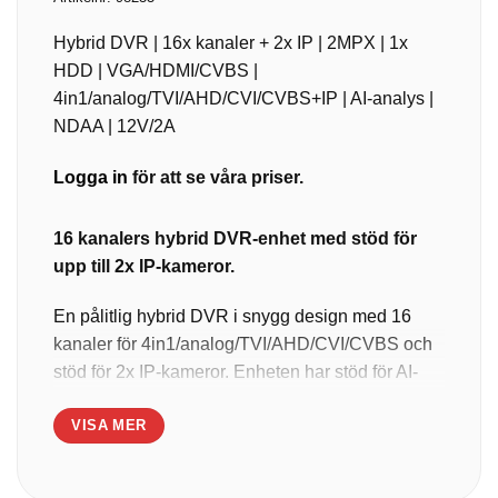
Hybrid DVR | 16x kanaler + 2x IP | 2MPX | 1x
HDD | VGA/HDMI/CVBS |
4in1/analog/TVI/AHD/CVI/CVBS+IP | AI-analys |
NDAA | 12V/2A
Logga in
för att se våra priser.
16 kanalers hybrid DVR-enhet med stöd för
upp till 2x IP-kameror.
En pålitlig hybrid DVR i snygg design med 16
kanaler för 4in1/analog/TVI/AHD/CVI/CVBS och
stöd för 2x IP-kameror. Enheten har stöd för AI-
analys, är NDAA-certifierad och klarar kameror
VISA MER
med maxupplösning på 2MPX. Den har 1x
hårddiskfack och stödjer skärmar med
HDMI/VGA/CVBS.