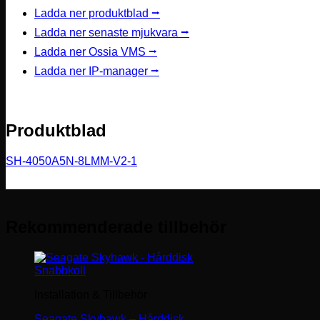
Ladda ner produktblad ⭢
Ladda ner senaste mjukvara ⭢
Ladda ner Ossia VMS ⭢
Ladda ner IP-manager ⭢
Produktblad
SH-4050A5N-8LMM-V2-1
Rekommenderade tillbehör
Snabbkoll
Installation & Tillbehör
Seagate Skyhawk – Hårddisk