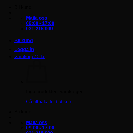
Skip
Bli kund
to
content
Maila oss
09:00 - 17:00
031-215 999
Bli kund
Logga in
Varukorg /
0
kr
Inga produkter i varukorgen.
Gå tillbaka till butiken
Bli kund
Maila oss
09:00 - 17:00