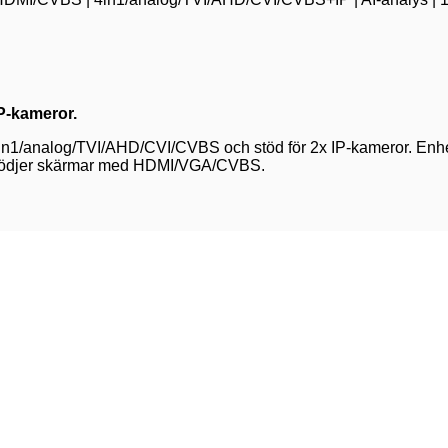
IP-kameror.
4in1/analog/TVI/AHD/CVI/CVBS och stöd för 2x IP-kameror. Enhe
stödjer skärmar med HDMI/VGA/CVBS.