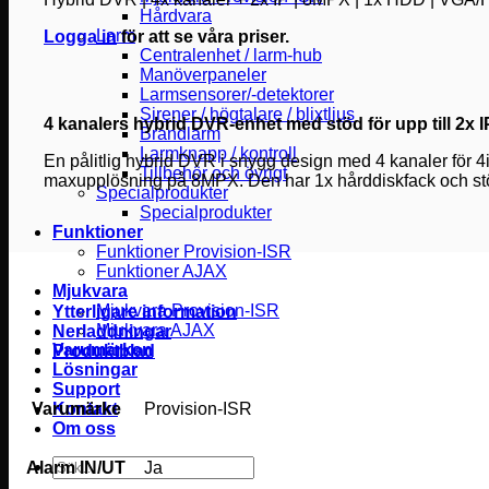
Hårdvara
Larm
Logga in
för att se våra priser.
Centralenhet / larm-hub
Manöverpaneler
Larmsensorer/-detektorer
Sirener / högtalare / blixtljus
4 kanalers hybrid DVR-enhet med stöd för upp till 2x 
Brandlarm
Larmknapp / kontroll
En pålitlig hybrid DVR i snygg design med 4 kanaler för 
Tillbehör och övrigt
maxupplösning på 8MPX. Den har 1x hårddiskfack och 
Specialprodukter
Specialprodukter
Funktioner
Funktioner Provision-ISR
Funktioner AJAX
Mjukvara
Mjukvara Provision-ISR
Ytterligare information
Mjukvara AJAX
Nerladdningar
Varumärken
Produktblad
Lösningar
Support
Varumärke
Provision-ISR
Kontakt
Om oss
Sök
Alarm IN/UT
Ja
efter: