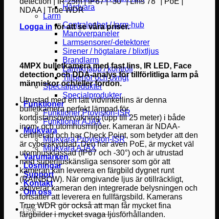
detection | IR 25m | IP67 | -30° | Lins 78° | PoE |
Hårdvara
NDAA | True WDR
Larm
Centralenhet / larm-hub
Logga in
för att se våra priser.
Manöverpaneler
Larmsensorer/-detektorer
Sirener / högtalare / blixtljus
Brandlarm
4MPX bulletkamera med fast lins, IR LED, Face
Larmknapp / kontroll
detection och DDA-analys för tillförlitliga larm på
Tillbehör och övrigt
människor och/eller fordon.
Specialprodukter
Specialprodukter
Utrustad med en lätt vidvinkellins är denna
Funktioner
bulletkamera perfekt lämpad för
Funktioner Provision-ISR
kortdistansövervakning (upp till 25 meter) i både
Funktioner AJAX
inom- och utomhusmiljöer. Kameran är NDAA-
Mjukvara
certifierad och har Check Point, som betyder att den
Mjukvara Provision-ISR
är cyberskyddad. Den har även PoE, är mycket väl
Mjukvara AJAX
utomhusklassad (IP67 och -30°) och är utrustad
Varumärken
med superljuskänsliga sensorer som gör att
Lösningar
kameran kan leverera en färgbild dygnet runt
Support
(RAINBOW). När omgivande ljus är otillräckligt,
Kontakt
aktiverar kameran den integrerade belysningen och
Om oss
fortsätter att leverera en fullfärgsbild. Kamerans
True WDR gör också att man får mycket fina
Sök
färgbilder i mycket svaga ljusförhållanden.
efter: