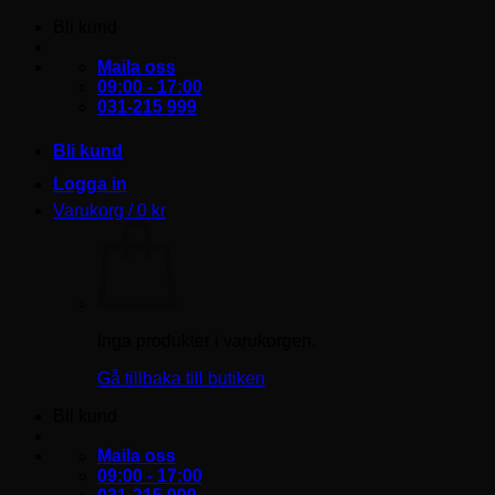
Skip
Bli kund
to
content
Maila oss
09:00 - 17:00
031-215 999
Bli kund
Logga in
Varukorg /
0
kr
Inga produkter i varukorgen.
Gå tillbaka till butiken
Bli kund
Maila oss
09:00 - 17:00