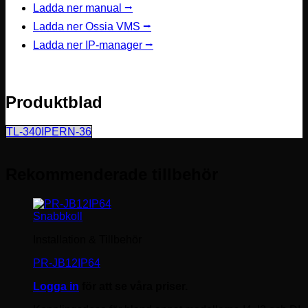
Ladda ner manual ⭢
Ladda ner Ossia VMS ⭢
Ladda ner IP-manager ⭢
Produktblad
TL-340IPERN-36
Rekommenderade tillbehör
Snabbkoll
Installation & Tillbehör
PR-JB12IP64
Logga in
för att se våra priser.