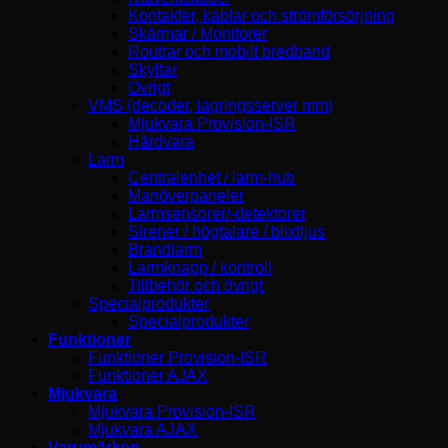
Kontakter, kablar och strömförsörjning
Skärmar / Monitorer
Routrar och mobilt bredband
Skyltar
Övrigt
VMS (decoder, lagringsserver mm)
Mjukvara Provision-ISR
Hårdvara
Larm
Centralenhet / larm-hub
Manöverpaneler
Larmsensorer/-detektorer
Sirener / högtalare / blixtljus
Brandlarm
Larmknapp / kontroll
Tillbehör och övrigt
Specialprodukter
Specialprodukter
Funktioner
Funktioner Provision-ISR
Funktioner AJAX
Mjukvara
Mjukvara Provision-ISR
Mjukvara AJAX
Varumärken