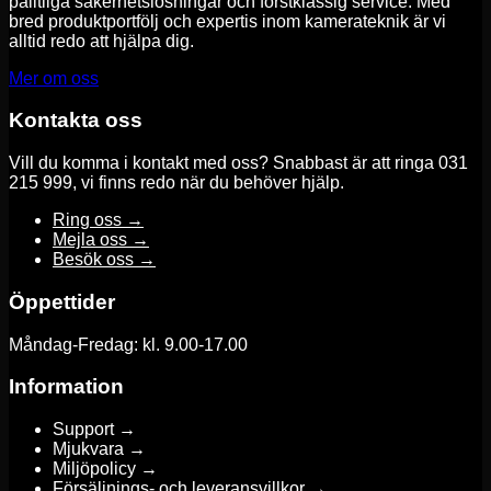
pålitliga säkerhetslösningar och förstklassig service. Med
bred produktportfölj och expertis inom kamerateknik är vi
alltid redo att hjälpa dig.
Mer om oss
Kontakta oss
Vill du komma i kontakt med oss? Snabbast är att ringa 031
215 999, vi finns redo när du behöver hjälp.
Ring oss →
Mejla oss →
Besök oss →
Öppettider
Måndag-Fredag: kl. 9.00-17.00
Information
Support →
Mjukvara →
Miljöpolicy →
Försäljnings- och leveransvillkor →