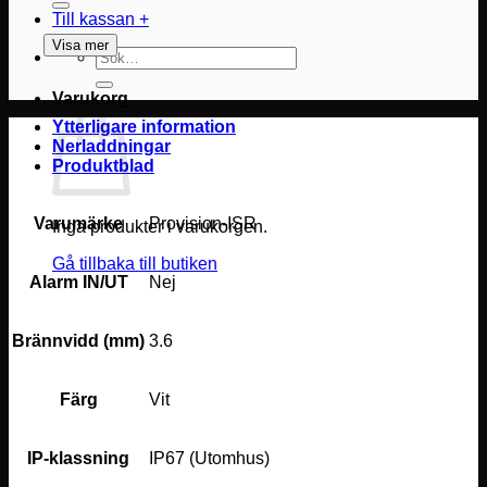
Till kassan
+
Visa mer
Sök
efter:
Varukorg
Ytterligare information
Nerladdningar
Produktblad
Varumärke
Provision-ISR
Inga produkter i varukorgen.
Gå tillbaka till butiken
Alarm IN/UT
Nej
Brännvidd (mm)
3.6
Färg
Vit
IP-klassning
IP67 (Utomhus)