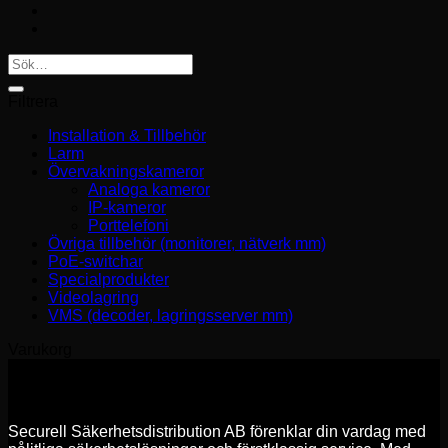
favorit
Sök
efter:
Filtrera
Installation & Tillbehör
Larm
Övervakningskameror
Analoga kameror
IP-kameror
Porttelefoni
Övriga tillbehör (monitorer, nätverk mm)
PoE-switchar
Specialprodukter
Videolagring
VMS (decoder, lagringsserver mm)
Varukorg
Securell Säkerhetsdistribution AB förenklar din vardag med