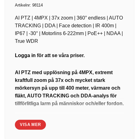
Artikelnr:
98114
AI PTZ | 4MPX | 37x zoom | 360° endless | AUTO
TRACKING | DDA | Face detection | IR 400m |
IP67 | -30° | Motorlins 6-222mm | PoE++ | NDAA |
True WDR
Logga in
för att se våra priser.
AI PTZ med upplösning på 4MPX, extremt
kraftfull zoom på 37x och mycket stark
mörkersyn på upp till 400 meter, värmare och
fläkt, AUTO TRACKING och DDA-analys för
tillförlitliga larm på människor och/eller fordon.
Utrustad med zoom på 37x (väldigt kraftfull zoom)
VISA MER
är denna NDAA-godkända PTZ-kamera perfekt
lämpad för extrem distansövervakning (upp till