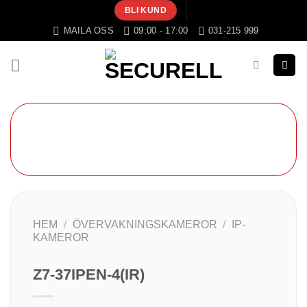
Skip
BLI KUND
to
MAILA OSS
09:00 - 17:00
031-215 999
content
HEM
/
ÖVERVAKNINGSKAMEROR
/
IP-
KAMEROR
Z7-37IPEN-4(IR)