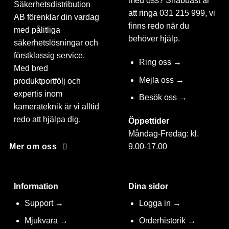
med oss? Snabbast är
Säkerhetsdistribution
att ringa 031 215 999, vi
AB förenklar din vardag
finns redo när du
med pålitliga
behöver hjälp.
säkerhetslösningar och
förstklassig service.
Ring oss →
Med bred
Mejla oss →
produktportfölj och
expertis inom
Besök oss →
kamerateknik är vi alltid
redo att hjälpa dig.
Öppettider
Måndag-Fredag: kl.
9.00-17.00
Mer om oss
Information
Dina sidor
Support →
Logga in →
Mjukvara →
Orderhistorik →