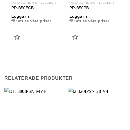
INSTALLATION & TILLBEHÖR
INSTALLATION & TILLBEHÖR
PR-B50ECB
PR-B50PB
Logga in
Logga in
för att se våra priser.
för att se våra priser.
LÄGG
LÄGG
TILL
TILL
FAVORIT
FAVORIT
RELATERADE PRODUKTER