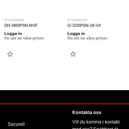
IP-KAMEROR
IP-KAMEROR
DH-380IPSN-MVF
I2-320IPSN-28-V4
Logga in
Logga in
för att se våra priser.
för att se våra priser.
LÄGG
LÄGG
TILL
TILL
FAVORIT
FAVORIT
Kontakta oss
Vill du komma i kontakt
Securell