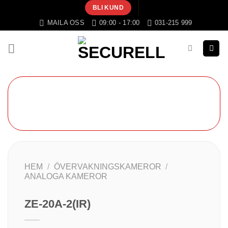
Skip
BLI KUND
to
MAILA OSS
09:00 - 17:00
031-215 999
content
HEM
/
ÖVERVAKNINGSKAMEROR
/
ANALOGA KAMEROR
ZE-20A-2(IR)