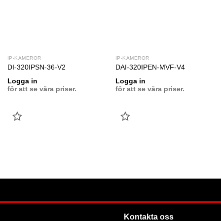
IP-KAMEROR
IP-KAMEROR
DI-320IPSN-36-V2
DAI-320IPEN-MVF-V4
Logga in
Logga in
för att se våra priser.
för att se våra priser.
LÄGG
LÄGG
TILL
TILL
FAVORIT
FAVORIT
Kontakta oss