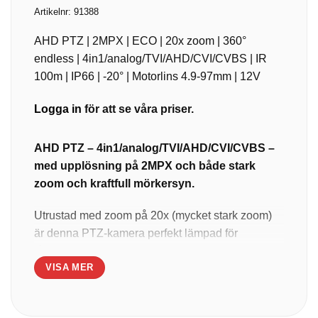
Artikelnr:
91388
AHD PTZ | 2MPX | ECO | 20x zoom | 360°
endless | 4in1/analog/TVI/AHD/CVI/CVBS | IR
100m | IP66 | -20° | Motorlins 4.9-97mm | 12V
Logga in
för att se våra priser.
AHD PTZ – 4in1/analog/TVI/AHD/CVI/CVBS –
med upplösning på 2MPX och både stark
zoom och kraftfull mörkersyn.
Utrustad med zoom på 20x (mycket stark zoom)
är denna PTZ-kamera perfekt lämpad för
långdistansövervakning (upp till 100 meter) i
VISA MER
både inom- och utomhusmiljöer, med fin
flexibilitet att justera brännvidden för att passa
dina övervakningsbehov. Du kan panorera