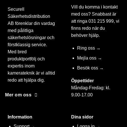
Vill du komma i kontakt
Securell
med oss? Snabbast är
Säkerhetsdistribution
att ringa 031 215 999, vi
AB förenklar din vardag
finns redo när du
med pålitliga
behöver hjälp.
säkerhetslösningar och
förstklassig service.
Ring oss →
Med bred
Mejla oss →
produktportfölj och
expertis inom
Besök oss →
kamerateknik är vi alltid
redo att hjälpa dig.
Öppettider
Måndag-Fredag: kl.
9.00-17.00
Mer om oss
Information
Dina sidor
Support →
Logga in →