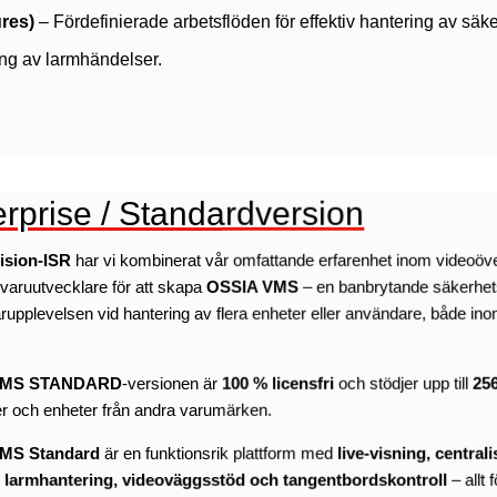
res)
– Fördefinierade arbetsflöden för effektiv hantering av säk
ing av larmhändelser.
erprise / Standardversion
ision-ISR
har vi kombinerat vår omfattande erfarenhet inom videoö
varuutvecklare för att skapa
OSSIA VMS
– en banbrytande säkerhets
upplevelsen vid hantering av flera enheter eller användare, både ino
 VMS STANDARD
-versionen är
100 % licensfri
och stödjer upp till
25
r och enheter från andra varumärken.
VMS Standard
är en funktionsrik plattform med
live-visning, central
 larmhantering, videoväggsstöd och tangentbordskontroll
– allt 