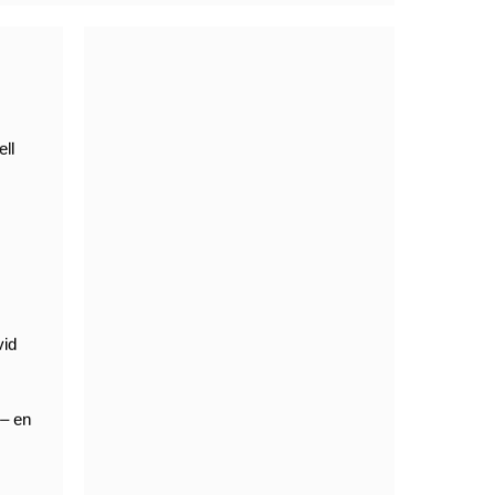
ll
vid
 – en