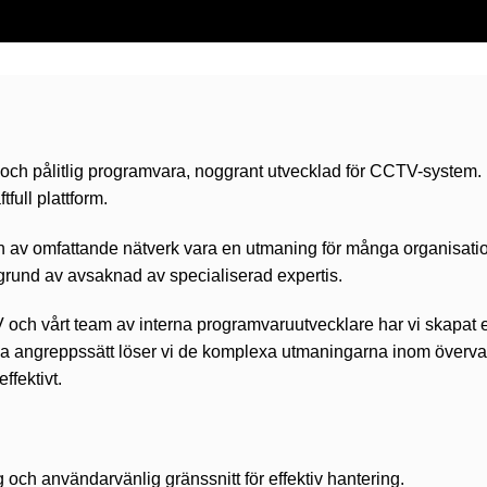
 och pålitlig programvara, noggrant utvecklad för CCTV-system. 
tfull plattform.
v omfattande nätverk vara en utmaning för många organisationer,
å grund av avsaknad av specialiserad expertis.
och vårt team av interna programvaruutvecklare har vi skapat
va angreppssätt löser vi de komplexa utmaningarna inom överva
ffektivt.
 och användarvänlig gränssnitt för effektiv hantering.