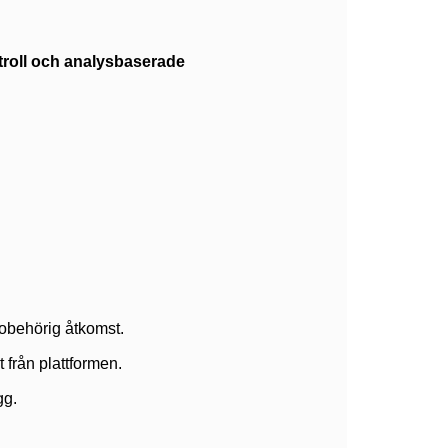
ntroll och analysbaserade
a obehörig åtkomst.
 från plattformen.
gg.