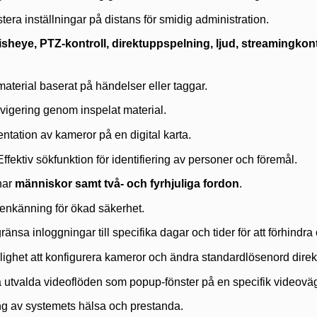
tera inställningar på distans för smidig administration.
fisheye, PTZ-kontroll, direktuppspelning, ljud, streamingko
aterial baserat på händelser eller taggar.
igering genom inspelat material.
ntation av kameror på en digital karta.
ffektiv sökfunktion för identifiering av personer och föremål.
nar
människor samt två- och fyrhjuliga fordon
.
nkänning för ökad säkerhet.
änsa inloggningar till specifika dagar och tider för att förhindr
ighet att konfigurera kameror och ändra standardlösenord direkt
sa utvalda videoflöden som popup-fönster på en specifik videovä
g av systemets hälsa och prestanda.