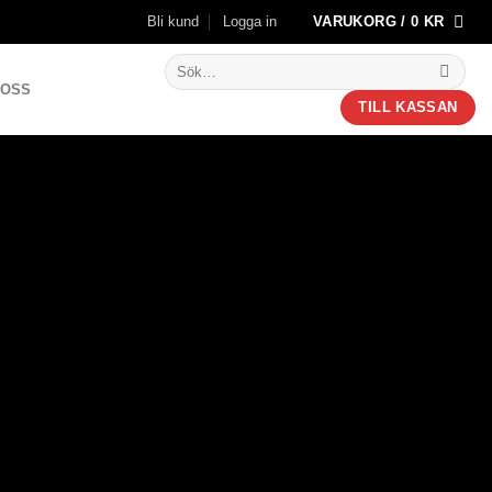
Bli kund
Logga in
VARUKORG /
0
KR
Sök
efter:
 OSS
TILL KASSAN