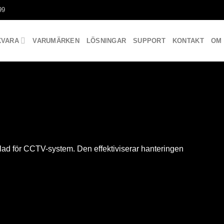
99
KVARA
VARUMÄRKEN
LÖSNINGAR
SUPPORT
KONTAKT
OM
klad för CCTV-system. Den effektiviserar hanteringen