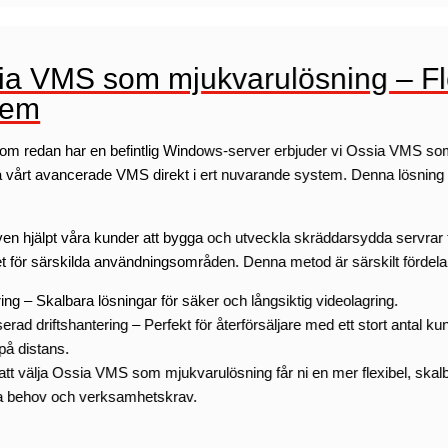
a VMS som mjukvarulösning – Flexi
tem
om redan har en befintlig Windows-server erbjuder vi Ossia VMS som e
a vårt avancerade VMS direkt i ert nuvarande system. Denna lösning ge
ven hjälpt våra kunder att bygga och utveckla skräddarsydda servrar för
 för särskilda användningsområden. Denna metod är särskilt fördelak
ing – Skalbara lösningar för säker och långsiktig videolagring.
serad driftshantering – Perfekt för återförsäljare med ett stort anta
på distans.
t välja Ossia VMS som mjukvarulösning får ni en mer flexibel, skalba
ka behov och verksamhetskrav.