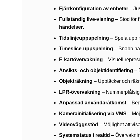
Fjärrkonfiguration av enheter
– Jus
Fullständig live-visning
– Stöd för
händelser
.
Tidslinjeuppspelning
– Spela upp m
Timeslice-uppspelning
– Snabb nav
E-kartövervakning
– Visuell represe
Ansikts- och objektidentifiering
– E
Objekträkning
– Upptäcker och räk
LPR-övervakning
– Nummerplåtsige
Anpassad användaråtkomst
– Begr
Kamerainitialisering via VMS
– Möjl
Videoväggsstöd
– Möjlighet att vi
Systemstatus i realtid
– Övervaknin