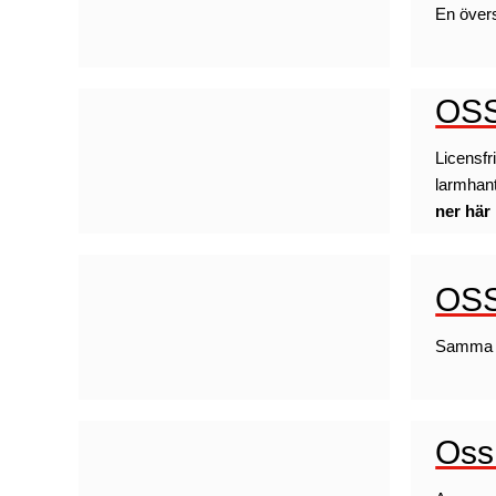
En övers
OSS
Licensfr
larmhant
ner här
OSS
Samma k
Oss