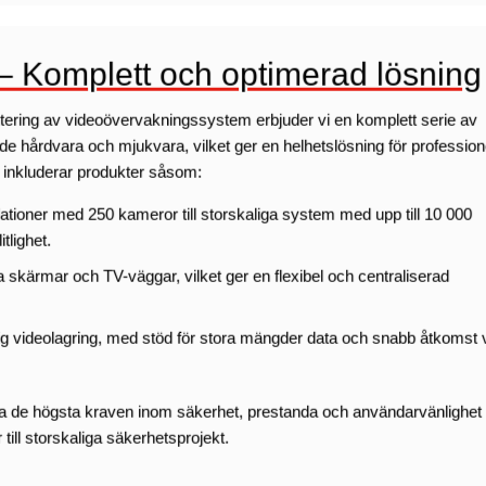
 Komplett och optimerad lösning
hantering av videoövervakningssystem erbjuder vi en komplett serie av
e hårdvara och mjukvara, vilket ger en helhetslösning för professione
inkluderar produkter såsom:
lationer med 250 kameror till storskaliga system med upp till 10 000
tlighet.
a skärmar och TV-väggar, vilket ger en flexibel och centraliserad
ig videolagring, med stöd för stora mängder data och snabb åtkomst 
a de högsta kraven inom säkerhet, prestanda och användarvänlighet
r till storskaliga säkerhetsprojekt.