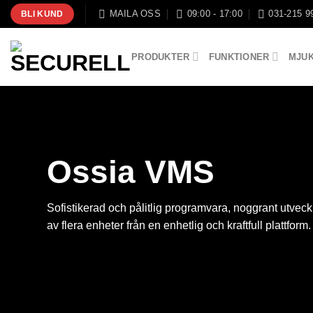
Skip
MAILA OSS
09:00 - 17:00
031-215 9
BLI KUND
to
content
PRODUKTER
FUNKTIONER
MJU
Ossia VMS
Sofistikerad och pålitlig programvara, noggrant utvec
av flera enheter från en enhetlig och kraftfull plattform.