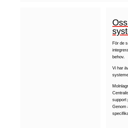
Ossi
sys
För de s
integrer
behov.
Vi har ä
systemet
Molnlagr
Centrali
support 
Genom at
specifi