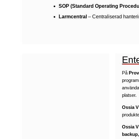
SOP (Standard Operating Procedu
Larmcentral
– Centraliserad hanter
Ent
På
Prov
program
användar
platser.
Ossia
produkte
Ossia 
backup,