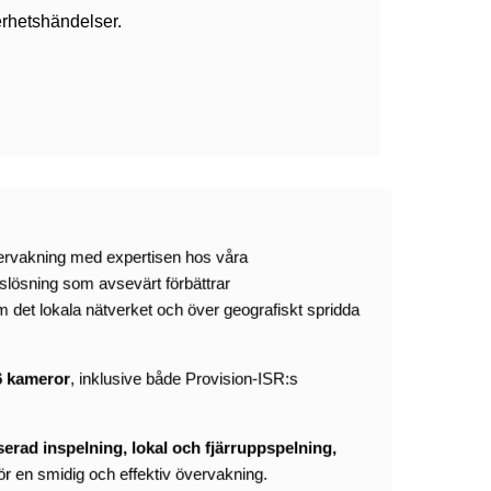
erhetshändelser.
vervakning med expertisen hos våra
lösning som avsevärt förbättrar
m det lokala nätverket och över geografiskt spridda
6 kameror
, inklusive både Provision-ISR:s
iserad inspelning, lokal och fjärruppspelning,
för en smidig och effektiv övervakning.