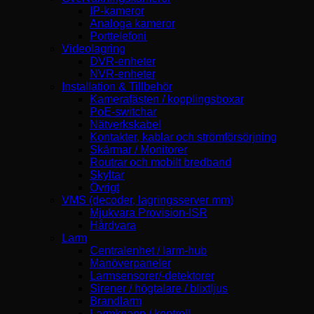
IP-kameror
Analoga kameror
Porttelefoni
Videolagring
DVR-enheter
NVR-enheter
Installation & Tillbehör
Kamerafästen / kopplingsboxar
PoE-switchar
Nätverkskabel
Kontakter, kablar och strömförsörjning
Skärmar / Monitorer
Routrar och mobilt bredband
Skyltar
Övrigt
VMS (decoder, lagringsserver mm)
Mjukvara Provision-ISR
Hårdvara
Larm
Centralenhet / larm-hub
Manöverpaneler
Larmsensorer/-detektorer
Sirener / högtalare / blixtljus
Brandlarm
Larmknapp / kontroll