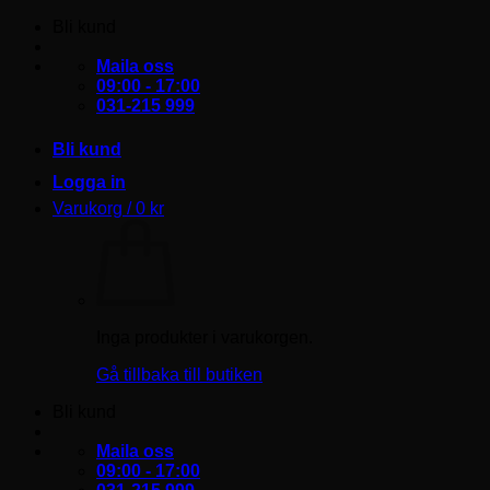
Skip
Bli kund
to
content
Maila oss
09:00 - 17:00
031-215 999
Bli kund
Logga in
Varukorg /
0
kr
Inga produkter i varukorgen.
Gå tillbaka till butiken
Bli kund
Maila oss
09:00 - 17:00