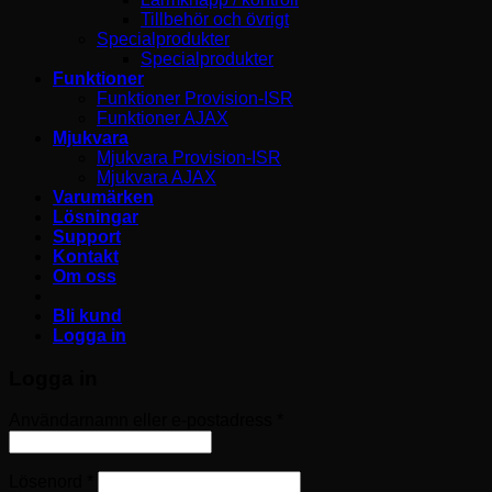
Tillbehör och övrigt
Specialprodukter
Specialprodukter
Funktioner
Funktioner Provision-ISR
Funktioner AJAX
Mjukvara
Mjukvara Provision-ISR
Mjukvara AJAX
Varumärken
Lösningar
Support
Kontakt
Om oss
Bli kund
Logga in
Logga in
Obligatoriskt
Användarnamn eller e-postadress
*
Obligatoriskt
Lösenord
*