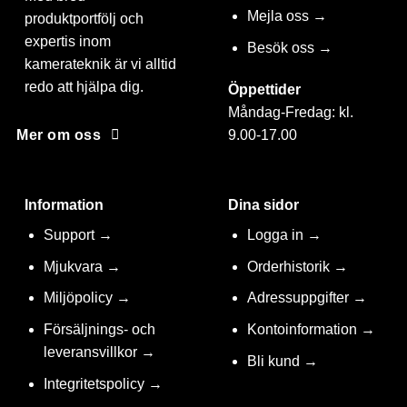
Mejla oss →
produktportfölj och
expertis inom
Besök oss →
kamerateknik är vi alltid
redo att hjälpa dig.
Öppettider
Måndag-Fredag: kl.
9.00-17.00
Mer om oss
Information
Dina sidor
Support →
Logga in →
Mjukvara →
Orderhistorik →
Miljöpolicy →
Adressuppgifter →
Försäljnings- och
Kontoinformation →
leveransvillkor →
Bli kund →
Integritetspolicy →