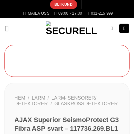
Skip
BLI KUND
to
MAILA OSS
09:00 - 17:00
031-215 999
content
HEM
/
LARM
/
LARM- SENSORER/
DETEKTORER
/
GLASKROSSDETEKTORER
AJAX Superior SeismoProtect G3
Fibra ASP svart – 117736.269.BL1