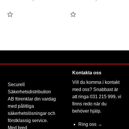
LÄGG
LÄGG
TILL
TILL
FAVORIT
FAVORIT
Kontakta oss
Vill du komma i kontakt
Securell
med oss? Snabbast är
Säkerhetsdistribution
att ringa 031 215 999, vi
AB förenklar din vardag
finns redo när du
med pålitliga
behöver hjälp.
säkerhetslösningar och
förstklassig service.
Ring oss →
Med bred