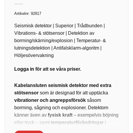
Artikelnr:
92817
Seismisk detektor | Superior | Trådbunden |
Vibrations- & stötsensor | Detektion av
borrning/skärning/explosion | Temperatur- &
lutningsdetektion | Antifalsklarm-algoritm |
Höljesövervakning
Logga in
för att se våra priser.
Kabelansluten seismisk detektor med extra
stötsensor
som är designad för att upptäcka
vibrationer och angreppsförsök
såsom
borrning, sågning och explosioner. Detektorn
känner även av
fysisk kraft
– exempelvis böjning
eller tryck – samt
temperaturförändringar
i
närheten av höljet. Den reagerar dessutom