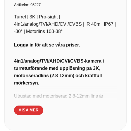
Artikelnr:
98227
Turret | 3K | Pro-sight |
4in1/analog/TVI/AHD/CVI/CVBS | IR 40m | IP67 |
-30° | Motorlins 103-38°
Logga in
för att se våra priser.
4in1/analog/TVI/AHD/CVI/CVBS-kamera i
turretutförande med upplösning på 3K,
motoriseradlins (2.8-12mm) och kraftfull
mörkersyn.
Utrustad med motoriserad 2.8-12mm lins är
denna turretkamera perfekt lämpad för
VISA MER
medeldistansövervakning (upp till 40 meter) i
både inom- och utomhusmiljöer, med fin
flexibilitet att justera brännvidden för att passa