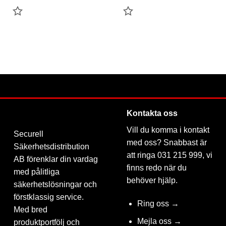
LÄGG
LÄGG
TILL
TILL
FAVORIT
FAVORIT
Kontakta oss
Vill du komma i kontakt
Securell
med oss? Snabbast är
Säkerhetsdistribution
att ringa 031 215 999, vi
AB förenklar din vardag
finns redo när du
med pålitliga
behöver hjälp.
säkerhetslösningar och
förstklassig service.
Ring oss →
Med bred
Mejla oss →
produktportfölj och