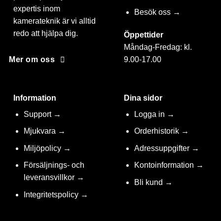
expertis inom
Besök oss →
kamerateknik är vi alltid
redo att hjälpa dig.
Öppettider
Måndag-Fredag: kl.
9.00-17.00
Mer om oss
Information
Dina sidor
Support →
Logga in →
Mjukvara →
Orderhistorik →
Miljöpolicy →
Adressuppgifter →
Försäljnings- och
Kontoinformation →
leveransvillkor →
Bli kund →
Integritetspolicy →