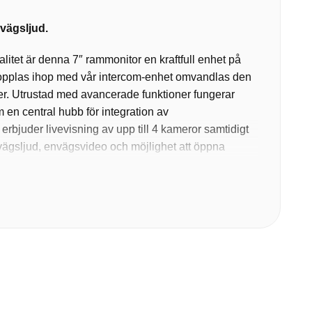
vägsljud.
alitet är denna 7″ rammonitor en kraftfull enhet på
opplas ihop med vår intercom-enhet omvandlas den
enter. Utrustad med avancerade funktioner fungerar
n central hubb för integration av
rbjuder livevisning av upp till 4 kameror samtidigt
vägsljud, envägsvideo och möjlighet att öppna
 och funktionalitet.