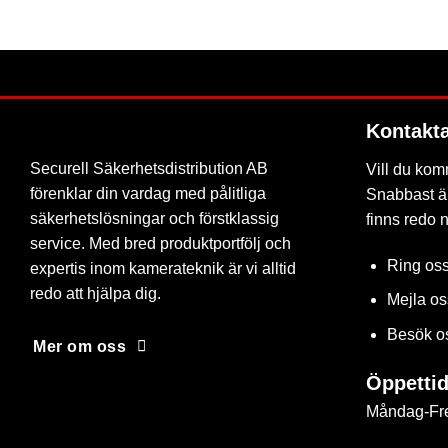
FAVORIT
FAVORIT
Kontakt
Securell Säkerhetsdistribution AB
Vill du kom
förenklar din vardag med pålitliga
Snabbast är
säkerhetslösningar och förstklassig
finns redo 
service. Med bred produktportfölj och
Ring os
expertis inom kamerateknik är vi alltid
redo att hjälpa dig.
Mejla o
Besök o
Mer om oss
Öppettid
Måndag-Fre