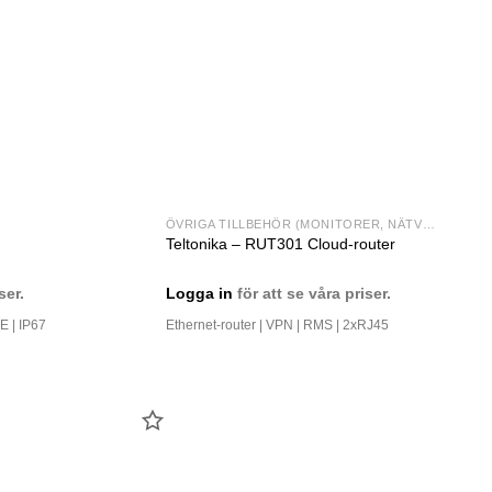
ÖVRIGA TILLBEHÖR (MONITORER, NÄTVERK MM)
Teltonika – RUT301 Cloud-router
ser.
Logga in
för att se våra priser.
E | IP67
Ethernet-router | VPN | RMS | 2xRJ45
LÄGG
TILL