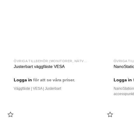
ÖVRIGA TILLBEHÖR (MONITORER, NÄTVERK MM)
Justerbart väggfäste VESA
NanoStati
Logga in
för att se våra priser.
Logga in
f
Väggfäste | VESA | Justerbart
NanoStation
accesspunk
LÄGG
LÄGG
TILL
TILL