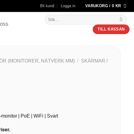
Bli kund
Logga in
VARUKORG /
0
KR
Sök
efter:
 OSS
TILL KASSAN
HÖR (MONITORER, NÄTVERK MM)
/
SKÄRMAR /
h-monitor | PoE | WiFi | Svart
iser.