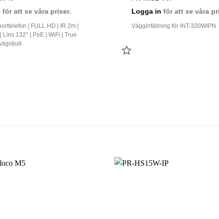
n
för att se våra priser.
Logga in
för att se våra pr
porttelefon | FULL HD | IR 2m |
Vägginfällning för INT-320WIPN
 | Lins 132° | PoE | WiFi | True
vägsljud
LÄGG
TILL
FAVORIT
T