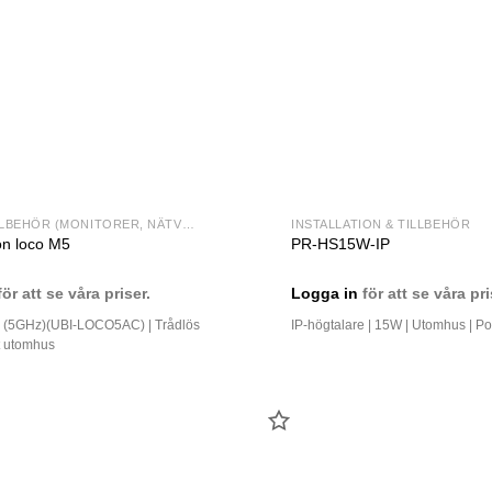
ÖVRIGA TILLBEHÖR (MONITORER, NÄTVERK MM)
INSTALLATION & TILLBEHÖR
on loco M5
PR-HS15W-IP
ör att se våra priser.
Logga in
för att se våra pri
 (5GHz)(UBI-LOCO5AC) | Trådlös
IP-högtalare | 15W | Utomhus | Po
t utomhus
LÄGG
TILL