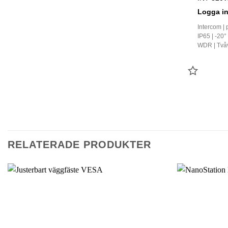
Logga i
Intercom | 
IP65 | -20°
WDR | Två
LÄGG
TILL
FAVORI
RELATERADE PRODUKTER