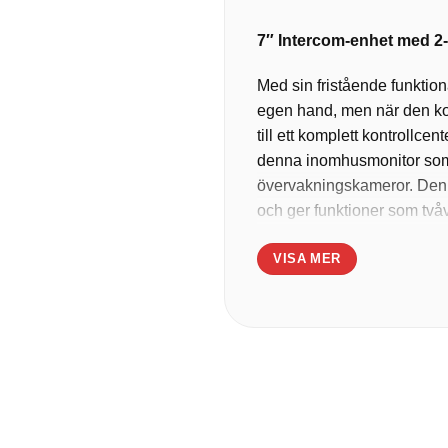
7″ Intercom-enhet med 2-
Med sin fristående funktion
egen hand, men när den k
till ett komplett kontrollc
denna inomhusmonitor som e
övervakningskameror. Den e
och ger funktioner som två
dörren för din bekvämlighet
VISA MER