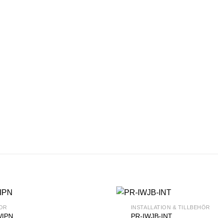
OR
INSTALLATION & TILLBEHÖR
WIPN
PR-IWJB-INT