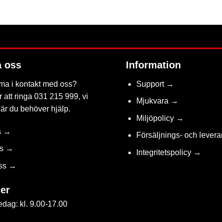
FAVORIT
a oss
Information
ma i kontakt med oss?
Support →
 att ringa 031 215 999, vi
Mjukvara →
när du behöver hjälp.
Miljöpolicy →
s →
Försäljnings- och levera
ss →
Integritetspolicy →
ss →
er
dag: kl. 9.00-17.00