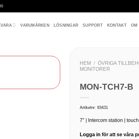
99
KVARA
VARUMÄRKEN
LÖSNINGAR
SUPPORT
KONTAKT
OM
HEM
/
ÖVRIGA TILLBE
MONITORER
MON-TCH7-B
Artikelnr:
93431
7″ | Intercom station | touc
Logga in
för att se våra pr