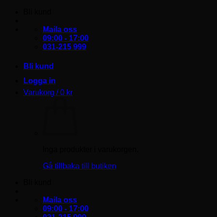
Skip
Bli kund
to
content
Maila oss
09:00 - 17:00
031-215 999
Bli kund
Logga in
Varukorg /
0
kr
Inga produkter i varukorgen.
Gå tillbaka till butiken
Bli kund
Maila oss
09:00 - 17:00