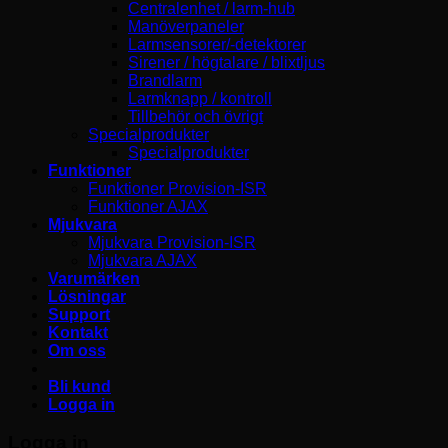
Centralenhet / larm-hub
Manöverpaneler
Larmsensorer/-detektorer
Sirener / högtalare / blixtljus
Brandlarm
Larmknapp / kontroll
Tillbehör och övrigt
Specialprodukter
Specialprodukter
Funktioner
Funktioner Provision-ISR
Funktioner AJAX
Mjukvara
Mjukvara Provision-ISR
Mjukvara AJAX
Varumärken
Lösningar
Support
Kontakt
Om oss
Bli kund
Logga in
Logga in