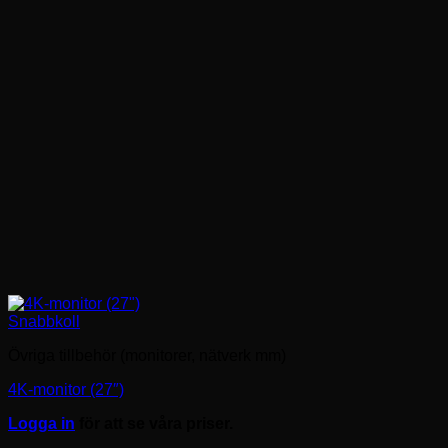
Snabbkoll
Övriga tillbehör (monitorer, nätverk mm)
4K-monitor (27″)
Logga in
för att se våra priser.