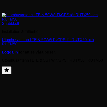
Snabbkoll
Installation & Tillbehör
Utomhusantenn LTE & 5G/Wi-Fi/GPS för RUTX50 och
RUTM50
Logga in
för att se våra priser.
Utomhusantenn | LTE & 5G | Wifi/GPS | RUTX50 | RUTM50
Lägg
till
favorit