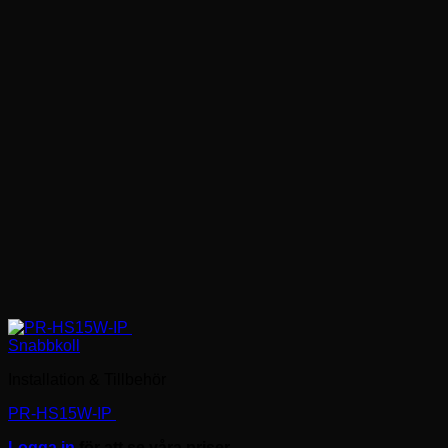
Snabbkoll
Installation & Tillbehör
PR-HS15W-IP
Logga in
för att se våra priser.