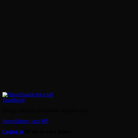
Snabbkoll
Övriga tillbehör (monitorer, nätverk mm)
NanoStation loco M5
Logga in
för att se våra priser.