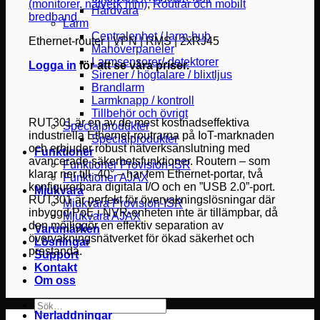
(monitorer, nätverk mm)
,
Routrar och mobilt
Hårdvara
bredband
Larm
Centralenhet / larm-hub
Ethernet-router | VPN | RMS | 2xRJ45
Manöverpaneler
Larmsensorer/-detektorer
Logga in
för att se våra priser.
Sirener / högtalare / blixtljus
Brandlarm
Larmknapp / kontroll
Tillbehör och övrigt
RUT301 är en av de mest kostnadseffektiva
Specialprodukter
industriella Ethernet-routrarna på IoT-marknaden
Specialprodukter
och erbjuder robust nätverksanslutning med
Funktioner
avancerade säkerhetsfunktioner. Routern – som
Funktioner Provision-ISR
klarar ner till -40° – har fem Ethernet-portar, två
Funktioner AJAX
konfigurerbara digitala I/O och en ”USB 2.0”-port.
Mjukvara
RUT301 är perfekt för övervakningslösningar där
Mjukvara Provision-ISR
inbyggd PoE i NVR-enheten inte är tillämpbar, då
Mjukvara AJAX
den möjliggör en effektiv separation av
Varumärken
övervakningsnätverket för ökad säkerhet och
Lösningar
prestanda.
Support
Kontakt
Om oss
Sök
Nerladdningar
efter: