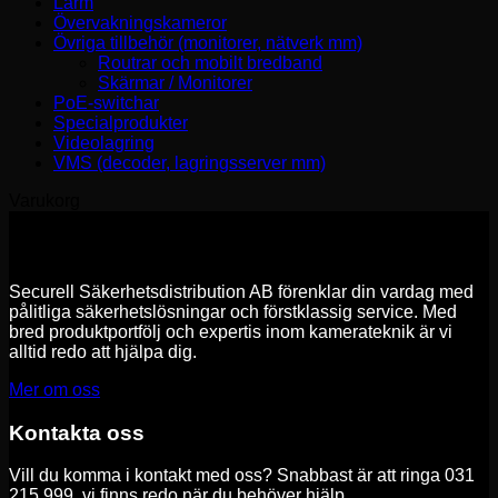
Larm
Övervakningskameror
Övriga tillbehör (monitorer, nätverk mm)
Routrar och mobilt bredband
Skärmar / Monitorer
PoE-switchar
Specialprodukter
Videolagring
VMS (decoder, lagringsserver mm)
Varukorg
Securell Säkerhetsdistribution AB förenklar din vardag med
pålitliga säkerhetslösningar och förstklassig service. Med
bred produktportfölj och expertis inom kamerateknik är vi
alltid redo att hjälpa dig.
Mer om oss
Kontakta oss
Vill du komma i kontakt med oss? Snabbast är att ringa 031
215 999, vi finns redo när du behöver hjälp.