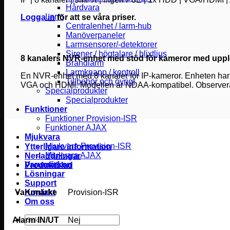
Hårdvara
Larm
Logga in
för att se våra priser.
Centralenhet / larm-hub
Manöverpaneler
Larmsensorer/-detektorer
Sirener / högtalare / blixtljus
8 kanalers NVR-enhet med stöd för kameror med upplö
Brandlarm
Larmknapp / kontroll
En NVR-enhet med 8 kanaler för IP-kameror. Enheten har
Tillbehör och övrigt
VGA och HDMI. Modellen är NDAA-kompatibel. Observera 
Specialprodukter
Specialprodukter
Funktioner
Funktioner Provision-ISR
Funktioner AJAX
Mjukvara
Mjukvara Provision-ISR
Ytterligare information
Mjukvara AJAX
Nerladdningar
Varumärken
Produktblad
Lösningar
Support
Varumärke
Provision-ISR
Kontakt
Om oss
Sök
Alarm IN/UT
Nej
efter: