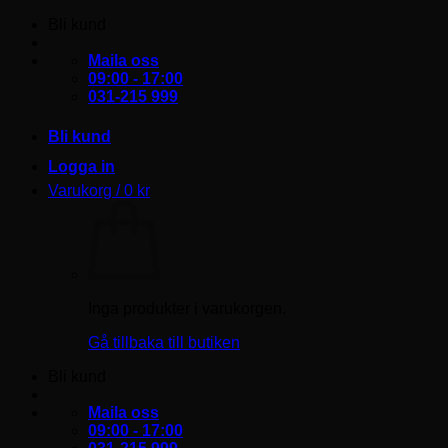
Skip
Bli kund
to
content
Maila oss
09:00 - 17:00
031-215 999
Bli kund
Logga in
Varukorg /
0
kr
Inga produkter i varukorgen.
Gå tillbaka till butiken
Bli kund
Maila oss
09:00 - 17:00