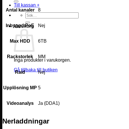
Till kassan
+
Antal kanaler
8
Sök
efter:
Inbyggd PoE
Nej
Varukorg
Max HDD
6TB
Rackstorlek
MM
Inga produkter i varukorgen.
Gå tillbaka till butiken
Raid
Nej
Upplösning MP
5
Videoanalys
Ja (DDA1)
Nerladdningar