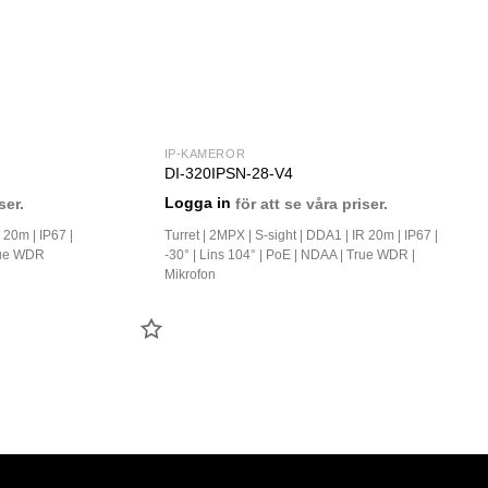
IP-KAMEROR
DI-320IPSN-28-V4
ser.
Logga in
för att se våra priser.
 20m | IP67 |
Turret | 2MPX | S-sight | DDA1 | IR 20m | IP67 |
True WDR
-30° | Lins 104° | PoE | NDAA | True WDR |
Mikrofon
LÄGG
TILL
FAVORIT