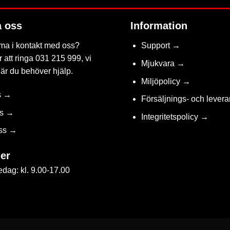
a oss
Information
ma i kontakt med oss?
Support →
 att ringa 031 215 999, vi
Mjukvara →
när du behöver hjälp.
Miljöpolicy →
s →
Försäljnings- och levera
ss →
Integritetspolicy →
ss →
er
dag: kl. 9.00-17.00