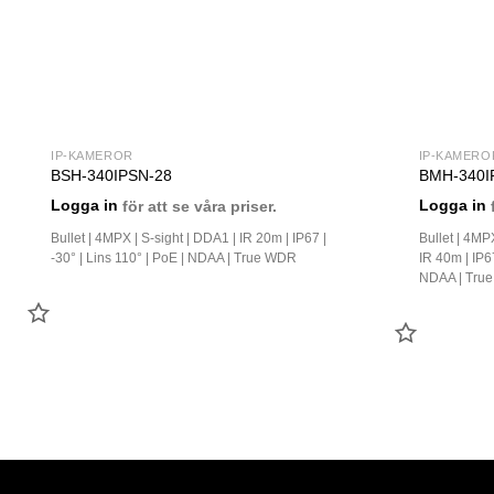
IP-KAMEROR
IP-KAMERO
BSH-340IPSN-28
BMH-340I
Logga in
för att se våra priser.
Logga in
f
Bullet | 4MPX | S-sight | DDA1 | IR 20m | IP67 |
Bullet | 4MPX
-30° | Lins 110° | PoE | NDAA | True WDR
IR 40m | IP67
NDAA | True
LÄGG
LÄGG
TILL
TILL
FAVORIT
FAVORIT