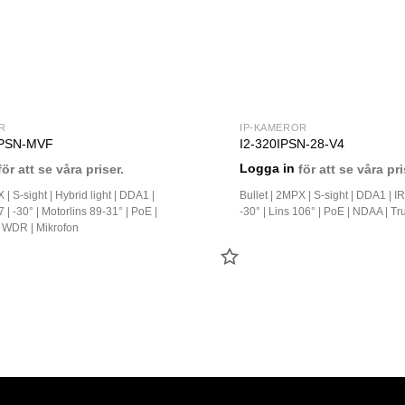
R
IP-KAMEROR
PSN-MVF
I2-320IPSN-28-V4
ör att se våra priser.
Logga in
för att se våra pri
 | S-sight | Hybrid light | DDA1 |
Bullet | 2MPX | S-sight | DDA1 | IR
 | -30° | Motorlins 89-31° | PoE |
-30° | Lins 106° | PoE | NDAA | 
 WDR | Mikrofon
LÄGG
TILL
FAVORIT