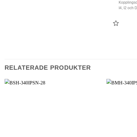
Kopplingsd
I4, I2 och D
LÄGG
TILL
FAVORI
RELATERADE PRODUKTER