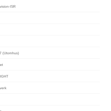
vision-ISR
7 (Utomhus)
let
SIGHT
verk