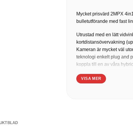
Mycket prisvärd 2MPX 4in
bulletutförande med fast li
Utrustad med en lätt vidvin
kortdistansövervakning (upp
Kameran är mycket väl uto
teknologi enkelt plug and pl
koppla till en av våra hybr
håll vid installationen. Ka
VISA MER
avskräckning samt bättre bi
UKTBLAD