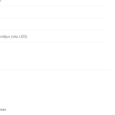
t
ridljus (vita LED)
iser.