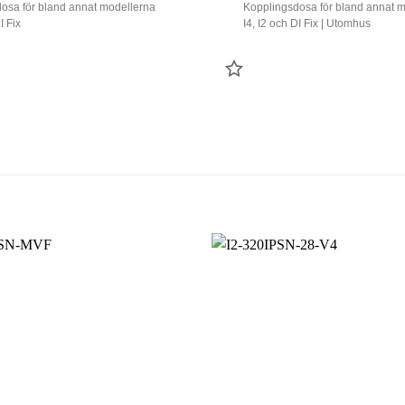
osa för bland annat modellerna
Kopplingsdosa för bland annat 
I Fix
I4, I2 och DI Fix | Utomhus
LÄGG
TILL
T
FAVORIT