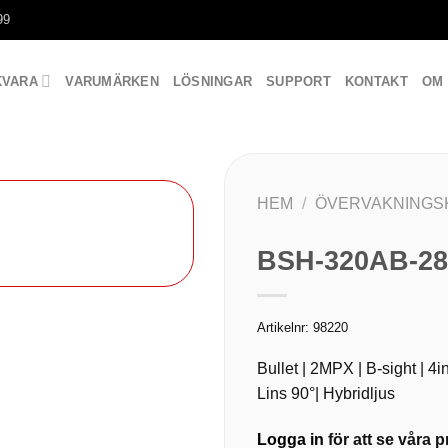
99
KVARA
VARUMÄRKEN
LÖSNINGAR
SUPPORT
KONTAKT
OM
HEM
/
ÖVERVAKNINGS
BSH-320AB-28
Artikelnr:
98220
Bullet | 2MPX | B-sight | 
Lins 90°| Hybridljus
Logga in
för att se våra pr