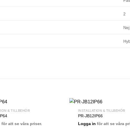
Fas
2
Nej
Hyb
TION & TILLBEHÖR
INSTALLATION & TILLBEHÖR
IP64
PR-JB12IP66
n
för att se våra priser.
Logga in
för att se våra pr