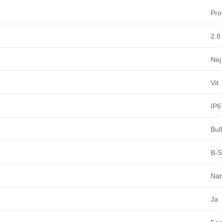
Pro
2.8
Nej
Vit
IP6
Bul
B-
Nät
Ja