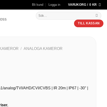
Bli kund
Logga in
VARUKORG /
0
KR
Sök
efter:
 OSS
TILL KASSAN
KAMEROR
/
ANALOGA KAMEROR
4in1/analog/TVI/AHD/CVI/CVBS | IR 20m | IP67 | -30° |
iser.