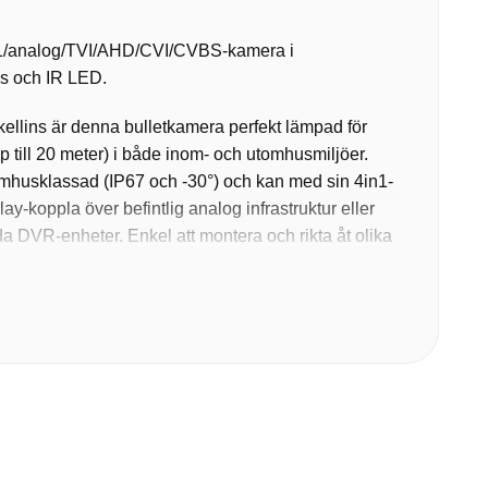
1/analog/TVI/AHD/CVI/CVBS-kamera i
ns och IR LED.
kellins är denna bulletkamera perfekt lämpad för
 till 20 meter) i både inom- och utomhusmiljöer.
mhusklassad (IP67 och -30°) och kan med sin 4in1-
ay-koppla över befintlig analog infrastruktur eller
ida DVR-enheter. Enkel att montera och rikta åt olika
meran är även utrustad med smart hybridljus för aktiv
lder nattetid.