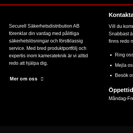
Kontakt
Securell Säkerhetsdistribution AB
Vill du kom
förenklar din vardag med pålitliga
Snabbast är
säkerhetslösningar och förstklassig
finns redo 
service. Med bred produktportfölj och
Ring os
expertis inom kamerateknik är vi alltid
redo att hjälpa dig.
Mejla o
Besök o
Mer om oss
Öppettid
Måndag-Fre